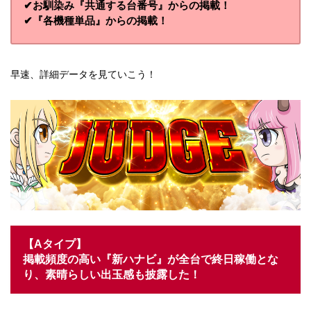
✔お馴染み『共通する台番号』からの掲載！
✔『各機種単品』からの掲載！
早速、詳細データを見ていこう！
【Aタイプ】
掲載頻度の高い『新ハナビ』が全台で終日稼働とな
り、素晴らしい出玉感も披露した！