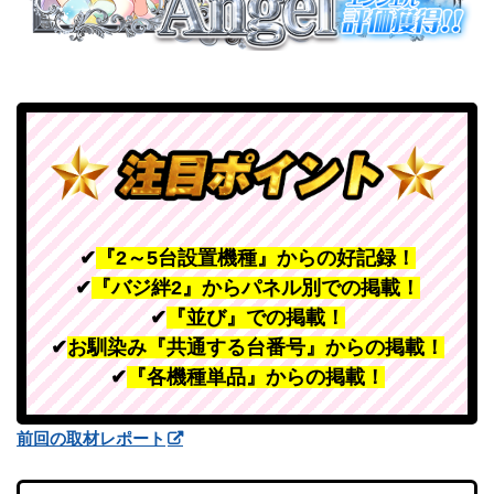
✔
『2～5台設置機種』からの好記録！
✔
『バジ絆2』からパネル別での掲載！
✔
『並び』での掲載！
✔
お馴染み『共通する台番号』からの掲載！
✔
『各機種単品』からの掲載！
前回の取材レポート