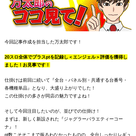
今回記事作成を担当した万太郎です！
20スロ全体でプラスptを記録し＜エンジェル＞評価を獲得し
ました！お見事です！
仕掛けは前回に続いて『全台・パネル別・共通する台番号・
各機種単品』となり、大盛り上がりでした！
この仕掛けの多さが同店の魅力ですよね！
そして今回注目したいのが、並びでの仕掛け！
まずは、新しく新設された『ジャグラーバラエティーコー
ナ』！
pt数こそそこまで振るわなかったものの、全台しっかりレギュ