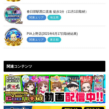
春日部駅西口直進 徒歩1分（11月1日取材）
関東エリア
埼玉県
PIA上野店(2021年6月17日取材結果)
関東エリア
東京都
関連コンテンツ