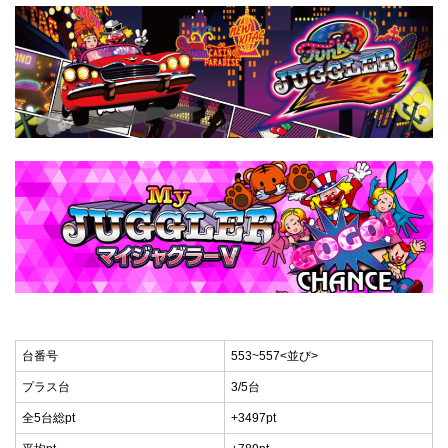
台番号
553~557<並び>
プラス台
3/5台
全5台総pt
+3497pt