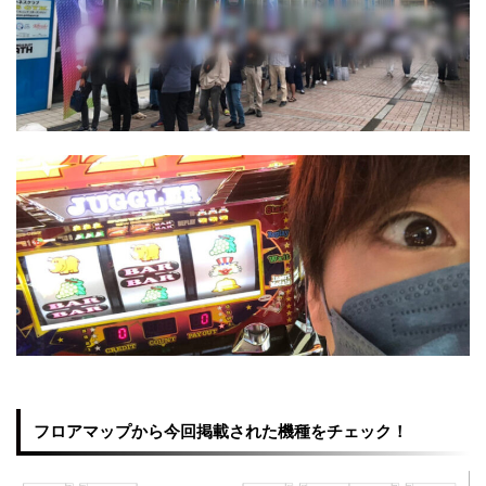
フロアマップから今回掲載された機種をチェック！