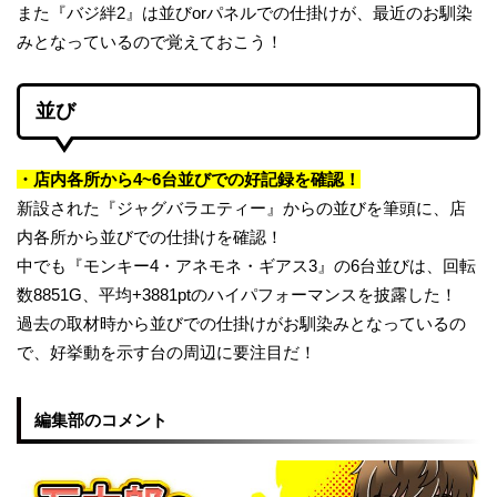
また『バジ絆2』は並びorパネルでの仕掛けが、最近のお馴染
みとなっているので覚えておこう！
並び
・店内各所から4~6台並びでの好記録を確認！
新設された『ジャグバラエティー』からの並びを筆頭に、店
内各所から並びでの仕掛けを確認！
中でも『モンキー4・アネモネ・ギアス3』の6台並びは、回転
数8851G、平均+3881ptのハイパフォーマンスを披露した！
過去の取材時から並びでの仕掛けがお馴染みとなっているの
で、好挙動を示す台の周辺に要注目だ！
編集部のコメント