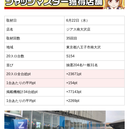
取材日
6月22日（水）
店名
ジアス南大沢店
取材回数
35回目
地域
東京都八王子市南大沢
20スロ台数
S154
並び
抽選204名/一般31名
20スロ全台総pt
+23671pt
1台あたりの平均pt
+154pt
掲載機種計34台総pt
+77143pt
1台あたりの平均pt
+2269pt