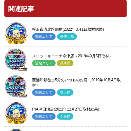
関連記事
横浜市港北区綱島(2022年8月1日取材結果)
関東エリア
神奈川県
スロットキコーナ今津店（2019年9月5日取材）
近畿エリア
兵庫県
西浦和駅徒歩5分のいつものお店（2019年10月4日取
材）
関東エリア
埼玉県
PIA津田沼店(2021年12月27日取材結果)
関東エリア
千葉県