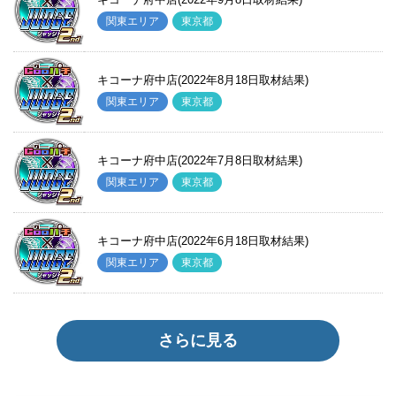
関東エリア
東京都
キコーナ府中店(2022年8月18日取材結果)
関東エリア
東京都
キコーナ府中店(2022年7月8日取材結果)
関東エリア
東京都
キコーナ府中店(2022年6月18日取材結果)
関東エリア
東京都
さらに見る