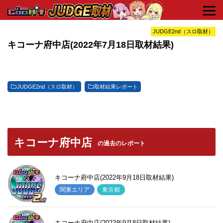
HOME
JUDGE2nd（スロ取材）
キコーナ府中店(2022年7月18日取材結果)
JUDGE2nd（スロ取材）
キコーナ府中店(2022年7月18日取材結果)
JUDGE2nd（スロ取材）
取材結果レポート
キコーナ府中店
の過去のレポート
キコーナ府中店(2022年9月18日取材結果)
関東エリア
東京都
キコーナ府中店(2022年9月8日取材結果)