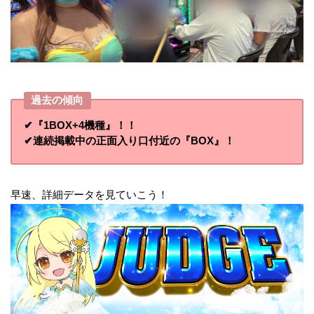
過去の傾向
✔『1BOX+4機種』！！
✔連続掲載中の正面入り口付近の『BOX』！
早速、詳細データを見ていこう！