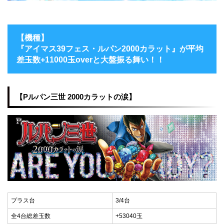
【機種】
『アイマス39フェス・ルパン2000カラット』が平均
差玉数+11000玉overと大盤振る舞い！！
【Pルパン三世 2000カラットの涙】
プラス台
3/4台
全4台総差玉数
+53040玉