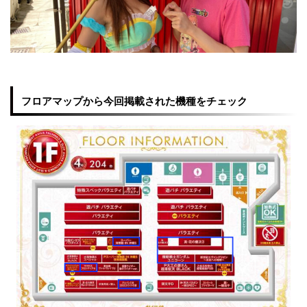
フロアマップから今回掲載された機種をチェック