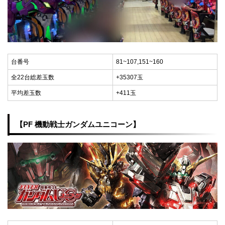
台番号
81~107,151~160
全22台総差玉数
+35307玉
平均差玉数
+411玉
【PF 機動戦士ガンダムユニコーン】