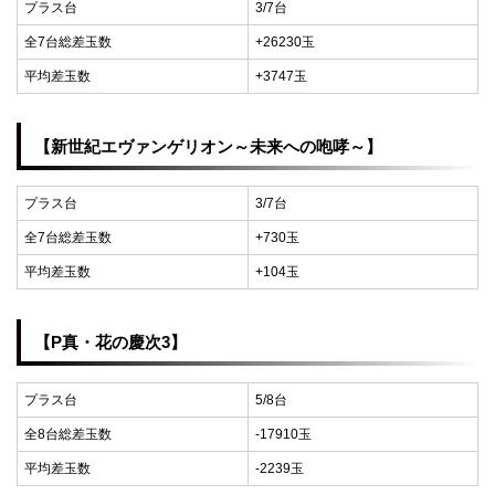
プラス台
3/7台
全7台総差玉数
+26230玉
平均差玉数
+3747玉
【新世紀エヴァンゲリオン～未来への咆哮～】
プラス台
3/7台
全7台総差玉数
+730玉
平均差玉数
+104玉
【P真・花の慶次3】
プラス台
5/8台
全8台総差玉数
-17910玉
平均差玉数
-2239玉