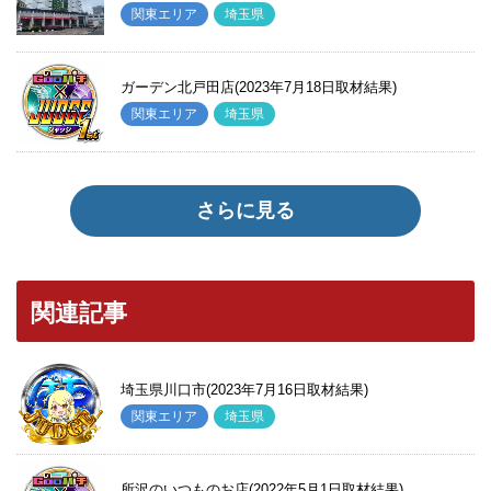
関東エリア
埼玉県
ガーデン北戸田店(2023年7月18日取材結果)
関東エリア
埼玉県
さらに見る
関連記事
埼玉県川口市(2023年7月16日取材結果)
関東エリア
埼玉県
所沢のいつものお店(2022年5月1日取材結果)