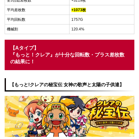
全3台総差枚数
+3219枚
平均差枚数
+1073枚
平均回転数
1757G
機械割
120.4%
【Aタイプ】
『もっと！クレア』が十分な回転数・プラス差枚数
の結果に！
【もっと!クレアの秘宝伝 女神の歌声と太陽の子供達】