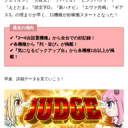
『えとたま』『頭文字D』『新ハナビ』『エヴァ共鳴』『ギア
ス3』の埋まりが早く、11機種が好稼働スタートとなった！
過去の傾向
✔『3〜6台設置機種』から全台での好記録！
✔各機種から『列・並び』が掲載！
✔『気になるピックアップ台』から各機種1台以上が掲
載！
早速、詳細データを見ていこう！