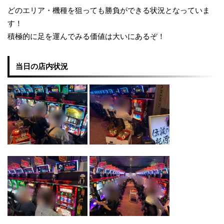
どのエリア・機種を狙っても勝負ができる状況となっていま
す！
積極的に足を運んでみる価値は大いにあるぞ！
当日の店内状況