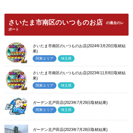
さいたま市南区のいつものお店
の過去のレ
ポート
さいたま市南区のいつものお店(2024年3月20日取材結
果)
関東エリア
埼玉県
さいたま市南区のいつものお店(2023年11月8日取材結
果)
関東エリア
埼玉県
ガーデン北戸田店(2023年7月29日取材結果)
関東エリア
埼玉県
ガーデン北戸田店(2023年7月28日取材結果)