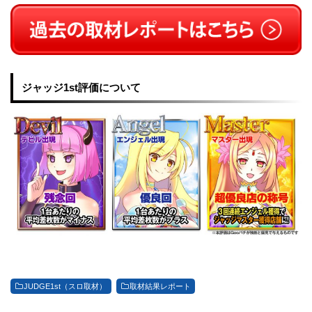
ジャッジ1st評価について
JUDGE1st（スロ取材）
取材結果レポート