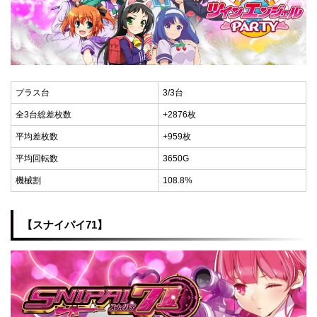
プラス台
3/3台
全3台総差枚数
+2876枚
平均差枚数
+959枚
平均回転数
3650G
機械割
108.8%
【スナイパイ71】