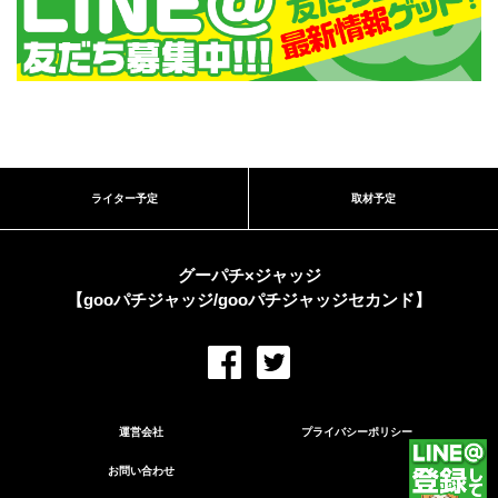
ライター予定
取材予定
グーパチ×ジャッジ
【gooパチジャッジ/gooパチジャッジセカンド】
運営会社
プライバシーポリシー
お問い合わせ