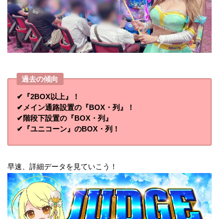
過去の傾向
✔『2BOX以上』！
✔メイン通路設置の『BOX・列』！
✔階段下設置の『BOX・列』
✔『ユニコーン』のBOX・列！
早速、詳細データを見ていこう！