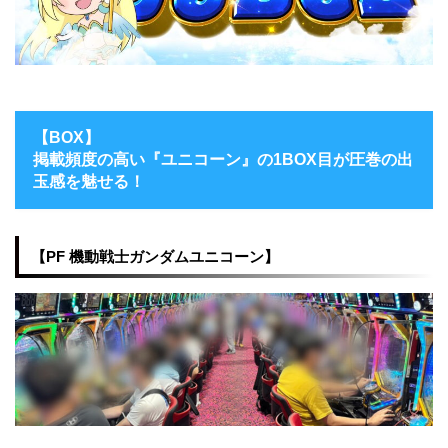
【BOX】
掲載頻度の高い『ユニコーン』の1BOX目が圧巻の出
玉感を魅せる！
【PF 機動戦士ガンダムユニコーン】