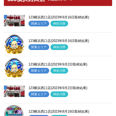
123横浜西口店(2023年9月16日取材結果)
関東エリア
神奈川県
123横浜西口店(2023年9月16日取材結果)
関東エリア
神奈川県
123横浜西口店(2023年9月2日取材結果)
関東エリア
神奈川県
123横浜西口店(2023年9月2日取材結果)
関東エリア
神奈川県
123横浜西口店(2023年8月19日取材結果)