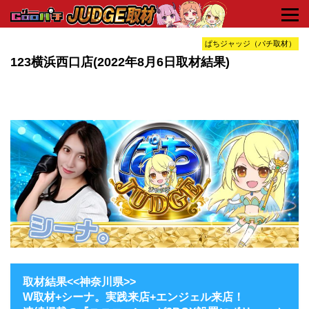
HOME
ぱちジャッジ（パチ取材）
123横浜西口店(2022年8月6日取材結果)
ぱちジャッジ（パチ取材）
123横浜西口店(2022年8月6日取材結果)
取材結果<<神奈川県>>
W取材+シーナ。実践来店+エンジェル来店！