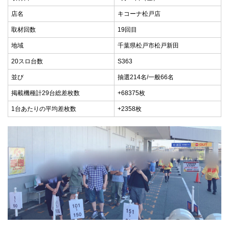
店名
キコーナ松戸店
取材回数
19回目
地域
千葉県松戸市松戸新田
20スロ台数
S363
並び
抽選214名/一般66名
掲載機種計29台総差枚数
+68375枚
1台あたりの平均差枚数
+2358枚