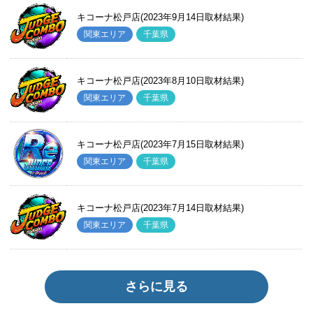
キコーナ松戸店(2023年9月14日取材結果)
関東エリア
千葉県
キコーナ松戸店(2023年8月10日取材結果)
関東エリア
千葉県
キコーナ松戸店(2023年7月15日取材結果)
関東エリア
千葉県
キコーナ松戸店(2023年7月14日取材結果)
関東エリア
千葉県
さらに見る