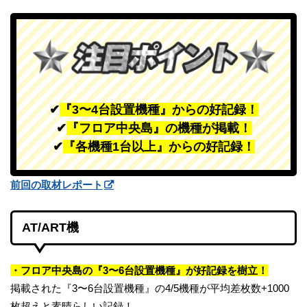
✔
『3〜4台設置機種』からの好記録
！
✔
『フロア中央島』の機種が掲載！
✔
『各機種1台以上』からの好記録！
前回の取材レポート
AT/ART機
・フロア中央島の『3〜6台設置機種』が好記録を樹立！
掲載された『3〜6台設置機種』の4/5機種が平均差枚数+1000
枚超えと素晴らしい記録！