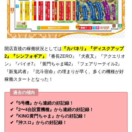
開店直後の稼働状況としては
『カバネリ』『ディスクアップ
2』『シンフォギア』
『番長ZERO』『犬夜叉』『アクエリオ
ン』『バイオ7』『黄門ちゃま喝2』『フェアリーテイル2』
『新鬼武者』『北斗宿命』の埋まりが早く、多くの機種が好
稼働スタートとなった！
過去の傾向
✔『5号機』から連続の好記録！
✔『2〜4台設置機種』から連続の好記録！
✔『KING黄門ちゃま』からの好記録！
✔『沖スロ』からの好記録！