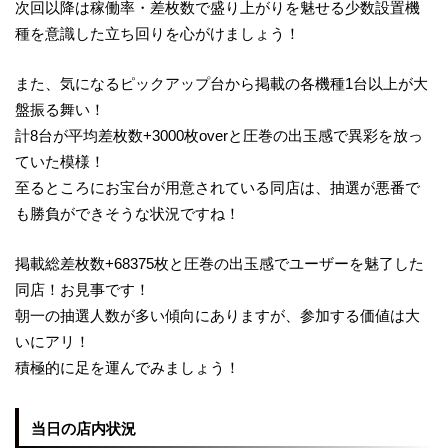
次回以降は稼働率・差枚数で盛り上がりを魅せる少数設置機
種を意識した立ち回りを心がけましょう！
また、気になるピックアップ台から掲載の各機種1台以上が大
盤振る舞い！
計8台が平均差枚数+3000枚overと圧巻の出玉感で異彩を放っ
ていた模様！
至るところにお宝台が用意されている同店は、抽選が悪番で
も勝負ができそうな状況ですね！
掲載総差枚数+68375枚と圧巻の出玉感でユーザーを魅了した
同店！お見事です！
朝一の抽選人数が多い傾向にありますが、参加する価値は大
いにアリ！
積極的に足を運んでみましょう！
当日の店内状況