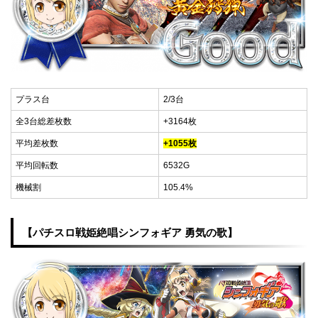
プラス台
2/3台
全3台総差枚数
+3164枚
平均差枚数
+1055枚
平均回転数
6532G
機械割
105.4%
【パチスロ戦姫絶唱シンフォギア 勇気の歌】