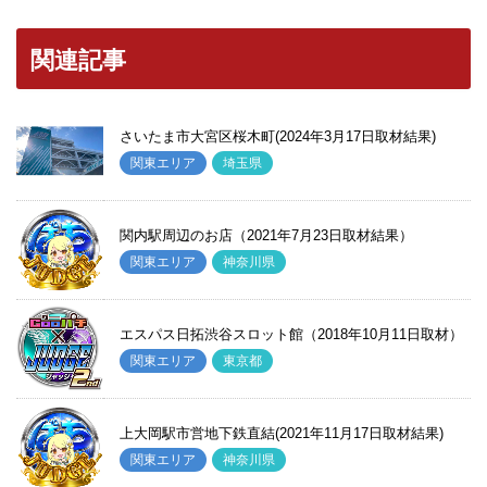
関連記事
さいたま市大宮区桜木町(2024年3月17日取材結果)
関東エリア
埼玉県
関内駅周辺のお店（2021年7月23日取材結果）
関東エリア
神奈川県
エスパス日拓渋谷スロット館（2018年10月11日取材）
関東エリア
東京都
上大岡駅市営地下鉄直結(2021年11月17日取材結果)
関東エリア
神奈川県