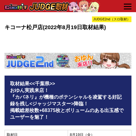
HOME
JUDGE2nd（スロ取材）
キコーナ松戸店(2022年8月19日取材結果)
JUDGE2nd（スロ取材）
キコーナ松戸店(2022年8月19日取材結果)
取材結果<<千葉県>>
おゆん実践来店！
『カバネリ』が機種のポテンシャルを凌駕する好記
録を残し<ジャッジマスター>降臨！
掲載総差枚数+68375枚とボリュームのある出玉感で
ユーザーを魅了！
取材日
8月19日（金）