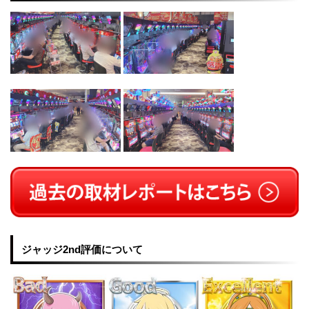
ジャッジ2nd評価について