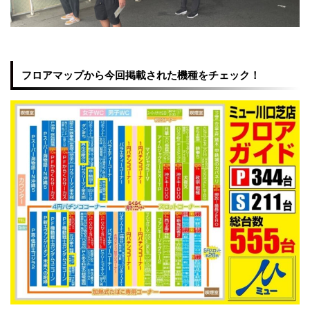
フロアマップから今回掲載された機種をチェック！