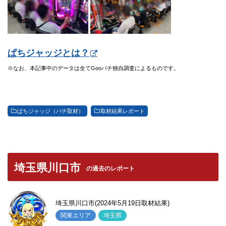
ぱちジャッジとは？
※なお、本記事中のデータは全てGooパチ独自調査によるものです。
ぱちジャッジ（パチ取材）
取材結果レポート
埼玉県川口市
の過去のレポート
埼玉県川口市(2024年5月19日取材結果)
関東エリア
埼玉県