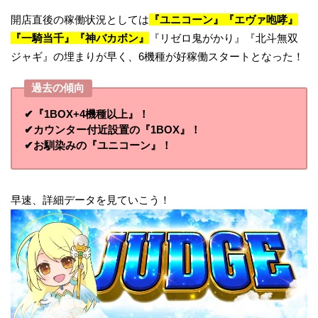
開店直後の稼働状況としては
『ユニコーン』『エヴァ咆哮』
『一騎当千』『神バカボン』
『リゼロ鬼がかり』『北斗無双
ジャギ』の埋まりが早く、6機種が好稼働スタートとなった！
過去の傾向
✔『1BOX+4機種以上』！
✔カウンター付近設置の『1BOX』！
✔お馴染みの『ユニコーン』！
早速、詳細データを見ていこう！