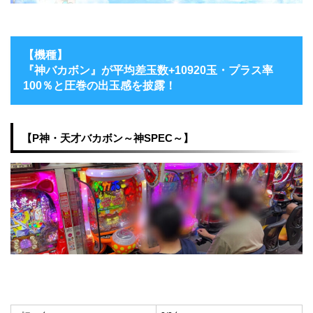
【機種】
『神バカボン』が平均差玉数+10920玉・プラス率
100％と圧巻の出玉感を披露！
【P神・天才バカボン～神SPEC～】