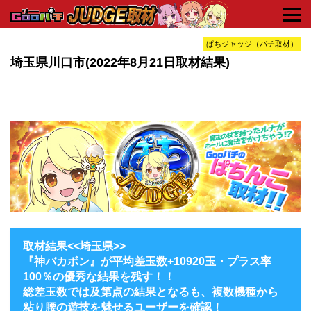
HOME
ぱちジャッジ（パチ取材）
埼玉県川口市(2022年8月21日取材結果)
ぱちジャッジ（パチ取材）
埼玉県川口市(2022年8月21日取材結果)
取材結果<<埼玉県>>
『神バカボン』が平均差玉数+10920玉・プラス率
100％の優秀な結果を残す！！
総差玉数では及第点の結果となるも、複数機種から
粘り腰の遊技を魅せるユーザーを確認！