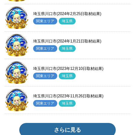
埼玉県川口市(2024年2月25日取材結果)
関東エリア
埼玉県
埼玉県川口市(2024年1月21日取材結果)
関東エリア
埼玉県
埼玉県川口市(2023年12月10日取材結果)
関東エリア
埼玉県
埼玉県川口市(2023年11月26日取材結果)
関東エリア
埼玉県
さらに見る