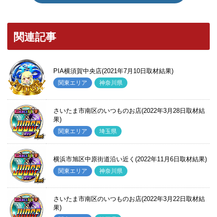
関連記事
PIA横須賀中央店(2021年7月10日取材結果)
関東エリア
神奈川県
さいたま市南区のいつものお店(2022年3月28日取材結
果)
関東エリア
埼玉県
横浜市旭区中原街道沿い近く(2022年11月6日取材結果)
関東エリア
神奈川県
さいたま市南区のいつものお店(2022年3月22日取材結
果)