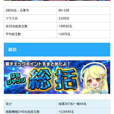
2BOX目：台番号
90~109
プラス台
11/20台
全20台総差玉数
+39520玉
平均差玉数
+1976玉
総括
並び
抽選307名/一般44名
掲載機種計40台総差玉数
+116440玉