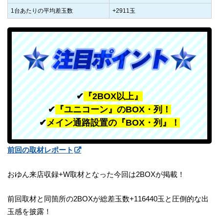
1台あたりの平均差玉数
+2911玉
✔
『2BOX以上』
✔
『ユニコーン』のBOX・列！
✔
メイン通路設置の『BOX・列』！
前回の取材レポート
おゆん来店収録+W取材となった今回は2BOXが掲載！
前回取材と同箇所の2BOXが総差玉数+116440玉と圧倒的な出
玉感を披露！