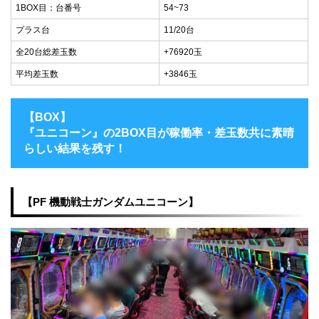
1BOX目：台番号
54~73
プラス台
11/20台
全20台総差玉数
+76920玉
平均差玉数
+3846玉
【BOX】
『ユニコーン』の2BOX目が稼働率・差玉数共に素晴
らしい結果を残す！
【PF 機動戦士ガンダムユニコーン】