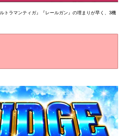
ルトラマンティガ』『レールガン』の埋まりが早く、3機