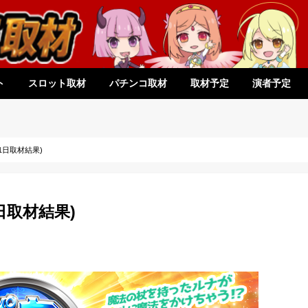
ト
スロット取材
パチンコ取材
取材予定
演者予定
11日取材結果)
1日取材結果)