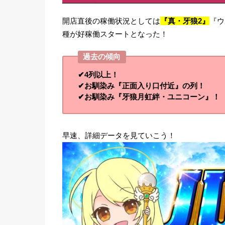
開店直後の稼働状況としては
『真・牙狼2』
『ウ
種が好稼働スタートとなった！
過去の傾向
✔4列以上！
✔お馴染み『正面入り口付近』の列！
✔お馴染み『牙狼月虹絆・ユニコーン』！
早速、詳細データを見ていこう！