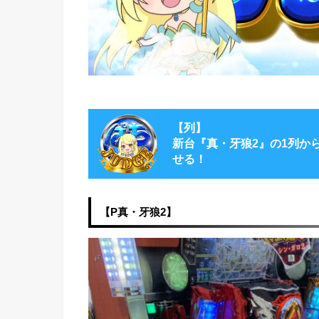
【列】
新台『真・牙狼2』の1列から
せる！
【P真・牙狼2】