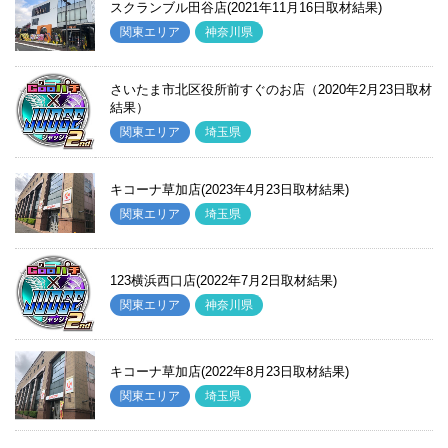
スクランブル田谷店(2021年11月16日取材結果)
関東エリア
神奈川県
さいたま市北区役所前すぐのお店（2020年2月23日取材
結果）
関東エリア
埼玉県
キコーナ草加店(2023年4月23日取材結果)
関東エリア
埼玉県
123横浜西口店(2022年7月2日取材結果)
関東エリア
神奈川県
キコーナ草加店(2022年8月23日取材結果)
関東エリア
埼玉県