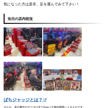
気になった方は是非、足を運んでみて下さい！
当日の店内状況
ぱちジャッジとは？
※なお、本記事中のデータは全てGooパチ独自調査によるものです。