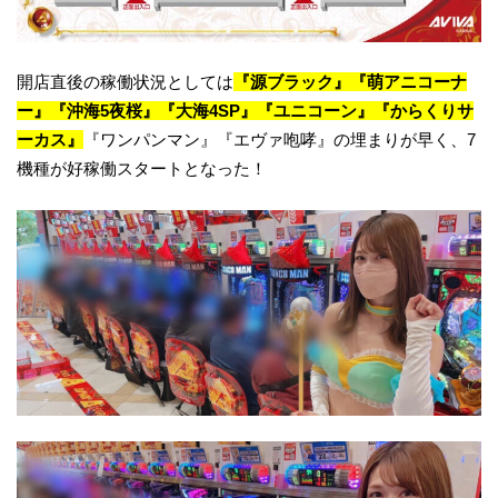
開店直後の稼働状況としては
『源ブラック』『萌アニコーナ
ー』『沖海5夜桜』『大海4SP』『ユニコーン』『からくりサ
ーカス』
『ワンパンマン』『エヴァ咆哮』の埋まりが早く、7
機種が好稼働スタートとなった！