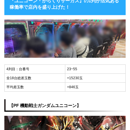
『ユニコーン・からくりサーカス』の1列が活気ある
稼働率で店内を盛り上げた！
4列目：台番号
23~55
全18台総差玉数
+15230玉
平均差玉数
+846玉
【PF 機動戦士ガンダムユニコーン】