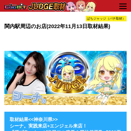
HOME
ぱちジャッジ（パチ取材）
関内駅周辺のお店(2022年11月13日取材結果)
ぱちジャッジ（パチ取材）
関内駅周辺のお店(2022年11月13日取材結果)
取材結果<<神奈川県>>
シーナ。実践来店+エンジェル来店！