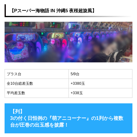
【Pスーパー海物語 IN 沖縄5 夜桜超旋風】
プラス台
5/9台
全10台総差玉数
+3380玉
平均差玉数
+338玉
【列】
3の付く日恒例の『萌アニコーナー』の1列から複数
台が圧巻の出玉感を披露！