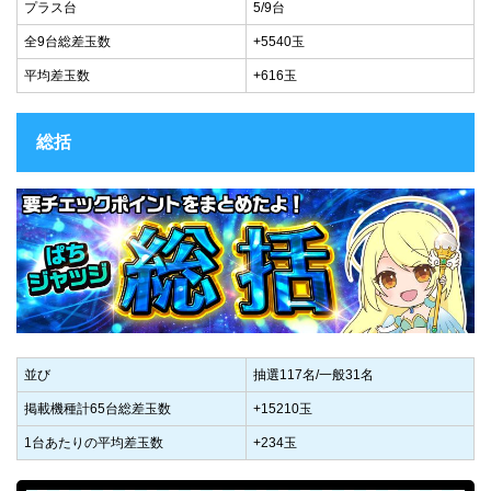
プラス台
5/9台
全9台総差玉数
+5540玉
平均差玉数
+616玉
総括
並び
抽選117名/一般31名
掲載機種計65台総差玉数
+15210玉
1台あたりの平均差玉数
+234玉