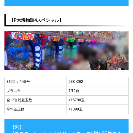
【P大海物語4スペシャル】
3列目：台番号
238~262
プラス台
7/12台
全12台総差玉数
+16790玉
平均差玉数
+1399玉
【列】