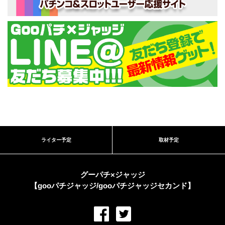
ライター予定
取材予定
グーパチ×ジャッジ
【gooパチジャッジ/gooパチジャッジセカンド】