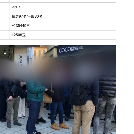
P207
抽選97名/一般30名
+135440玉
+2508玉