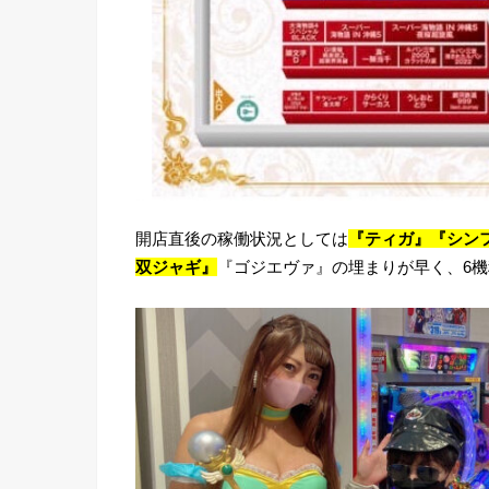
開店直後の稼働状況としては
『ティガ』『シン
双ジャギ』
『ゴジエヴァ』の埋まりが早く、6