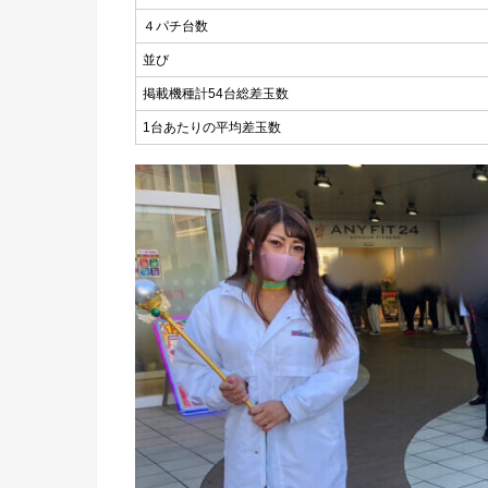
４パチ台数
並び
掲載機種計54台総差玉数
1台あたりの平均差玉数