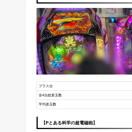
プラス台
全4台総差玉数
平均差玉数
【Pとある科学の超電磁砲】