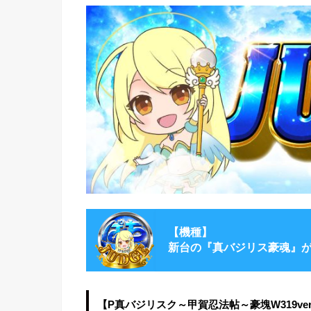
【機種】
新台の『真バジリス豪魂』が平
【P真バジリスク～甲賀忍法帖～豪塊W319ver