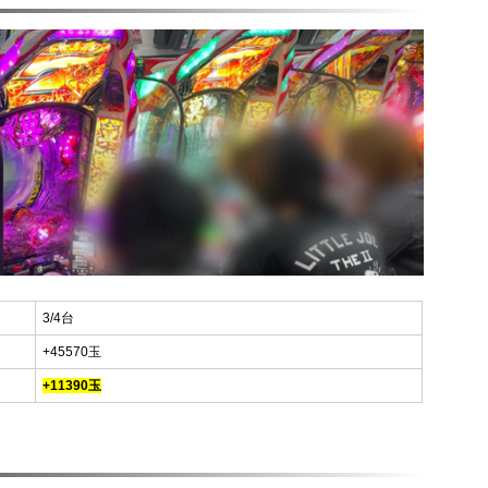
3/4台
+45570玉
+11390玉