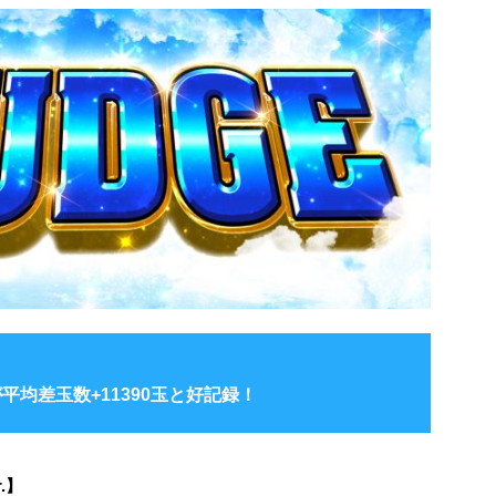
均差玉数+11390玉と好記録！
.】