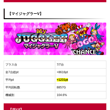
【マイジャグラーV】
プラス台
7/7台
全7台総pt
+8616pt
平均pt
+1231pt
平均回転数
8857G
機械割
104.6%
【並び】