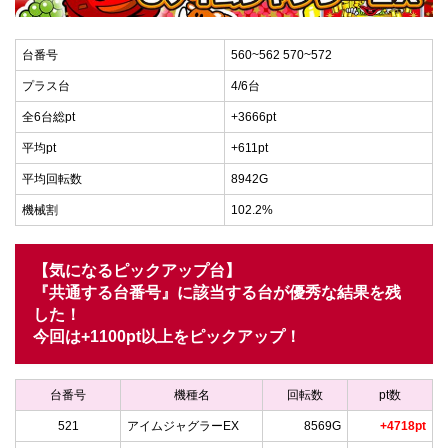
台番号
560~562 570~572
プラス台
4/6台
全6台総pt
+3666pt
平均pt
+611pt
平均回転数
8942G
機械割
102.2%
【気になるピックアップ台】
『共通する台番号』に該当する台が優秀な結果を残
した！
今回は+1100pt以上をピックアップ！
台番号
機種名
回転数
pt数
521
アイムジャグラーEX
8569G
+4718pt