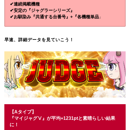
✔連続掲載機種
✔安定の『ジャグラーシリーズ』
✔お馴染み『共通する台番号』+『各機種単品
』
早速、詳細データを見ていこう！
【Aタイプ】
『マイジャグⅤ』が平均+1231ptと素晴らしい結果
に！