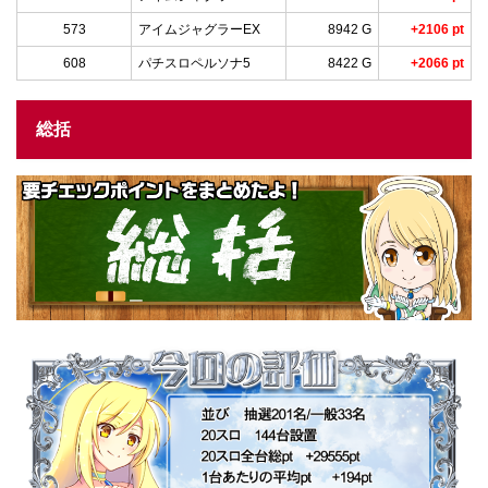
573
アイムジャグラーEX
8942 G
+2106 pt
608
パチスロペルソナ5
8422 G
+2066 pt
総括