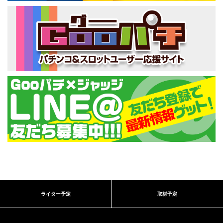
ライター予定
取材予定