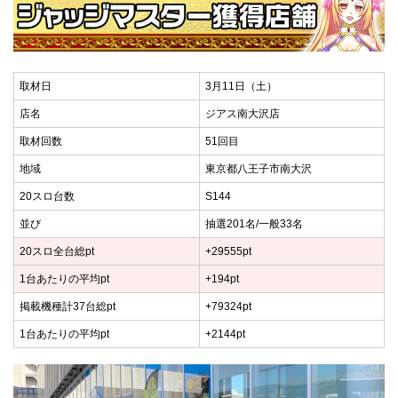
取材日
3月11日（土）
店名
ジアス南大沢店
取材回数
51回目
地域
東京都八王子市南大沢
20スロ台数
S144
並び
抽選201名/一般33名
20スロ全台総pt
+29555pt
1台あたりの平均pt
+194pt
掲載機種計37台総pt
+79324pt
1台あたりの平均pt
+2144pt