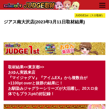
HOME
JUDGE1st（スロ取材）
ジアス南大沢店(2023年3月11日取材結果)
JUDGE1st（スロ取材）
ジアス南大沢店(2023年3月11日取材結果)
取材結果<<東京都>>
おゆん実践来店
『マイジャグⅤ』『アイムEX』から複数台が
+1100pt overと抜群の結果に！
お馴染みジャグラーシリーズが大活躍し、20スロ全
体でもプラスptの好記録！