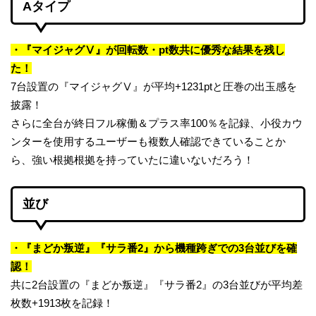
Aタイプ
・『マイジャグⅤ』が回転数・pt数共に優秀な結果を残し
た！
7台設置の『マイジャグⅤ』が平均+1231ptと圧巻の出玉感を
披露！
さらに全台が終日フル稼働＆プラス率100％を記録、小役カウ
ンターを使用するユーザーも複数人確認できていることか
ら、強い根拠根拠を持っていたに違いないだろう！
並び
・『まどか叛逆』『サラ番2』から機種跨ぎでの3台並びを確
認！
共に2台設置の『まどか叛逆』『サラ番2』の3台並びが平均差
枚数+1913枚を記録！