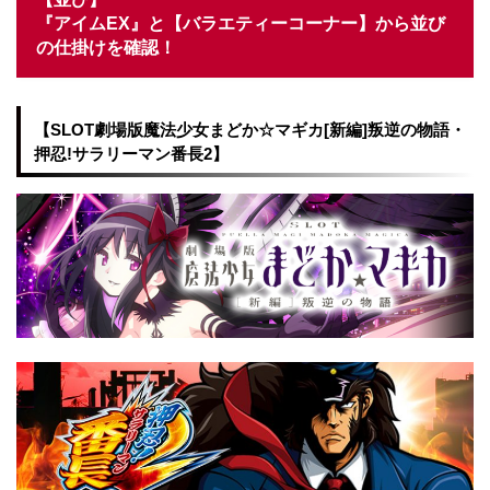
『アイムEX』と【バラエティーコーナー】から並び
の仕掛けを確認！
【SLOT劇場版魔法少女まどか☆マギカ[新編]叛逆の物語・
押忍!サラリーマン番長2】