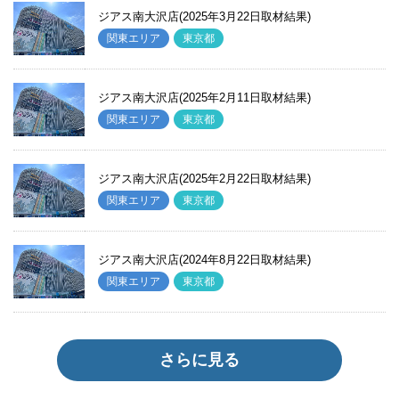
ジアス南大沢店(2025年3月22日取材結果)
関東エリア
東京都
ジアス南大沢店(2025年2月11日取材結果)
関東エリア
東京都
ジアス南大沢店(2025年2月22日取材結果)
関東エリア
東京都
ジアス南大沢店(2024年8月22日取材結果)
関東エリア
東京都
さらに見る