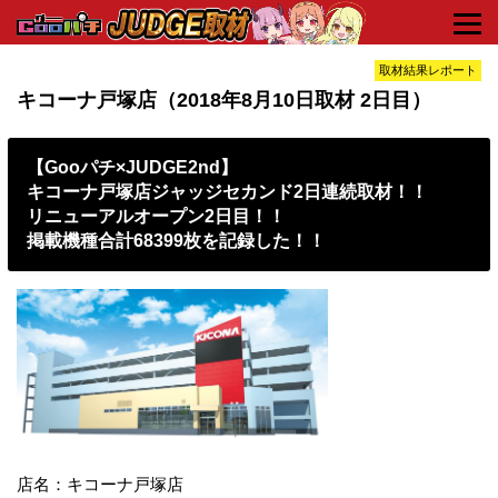
HOME
取材結果レポート
キコーナ戸塚店（2018年8月10日取材 2日目）
取材結果レポート
キコーナ戸塚店（2018年8月10日取材 2日目）
【Gooパチ×JUDGE2nd】
キコーナ戸塚店ジャッジセカンド2日連続取材！！
リニューアルオープン2日目！！
掲載機種合計68399枚を記録した！！
店名：キコーナ戸塚店