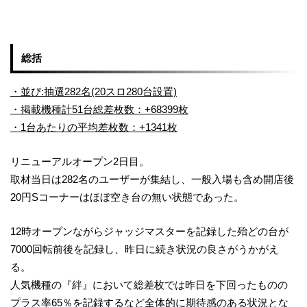
総括
・並び:抽選282名(20スロ280台設置)
・掲載機種計51台総差枚数：+68399枚
・1台あたりの平均差枚数：+1341枚
リニューアルオープン2日目。
取材当日は282名のユーザーが集結し、一般入場も含め開店後
20円Sコーナーはほぼ空き台の無い状態であった。
12時オープンながらジャッジマスターを記録した殆どの台が
7000回転前後を記録し、昨日に続き状況の良さがうかがえ
る。
人気機種の『絆』において総差枚では昨日を下回ったものの
プラス率65％を記録するなど全体的に期待感のある状況とな