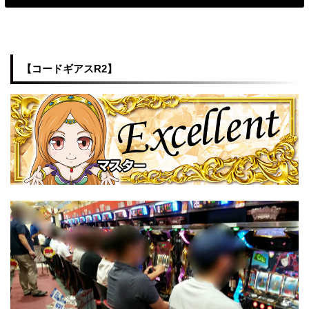
【コードギアスR2】