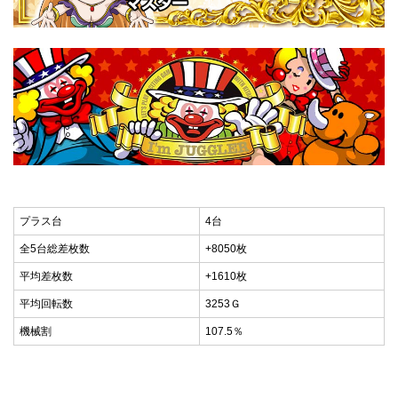
プラス台
4台
全5台総差枚数
+8050枚
平均差枚数
+1610枚
平均回転数
3253Ｇ
機械割
107.5％