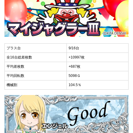
プラス台
9/16台
全16台総差枚数
+10997枚
平均差枚数
+687枚
平均回転数
5098Ｇ
機械割
104.5％