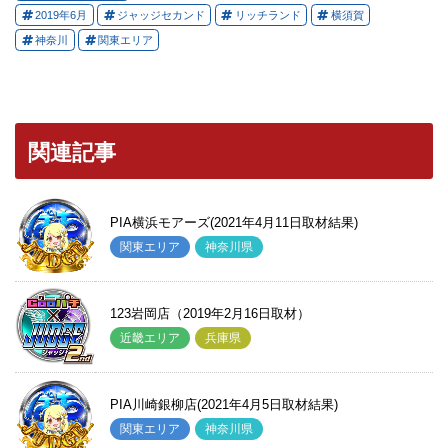
2019年6月
ジャッジセカンド
リッチランド
横須賀
神奈川
関東エリア
関連記事
PIA横浜モアーズ(2021年4月11日取材結果)
関東エリア
神奈川県
123岩岡店（2019年2月16日取材）
近畿エリア
兵庫県
PIA川崎銀柳店(2021年4月5日取材結果)
関東エリア
神奈川県