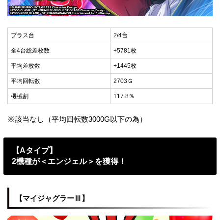
プラス台
2/4台
全4台総差枚数
+5781枚
平均差枚数
+1445枚
平均回転数
2703Ｇ
機械割
117.8％
※該当なし（平均回転数3000G以下の為）
【Aタイプ】
2機種が＜エンジェル＞を獲得！
【マイジャグラーⅢ】