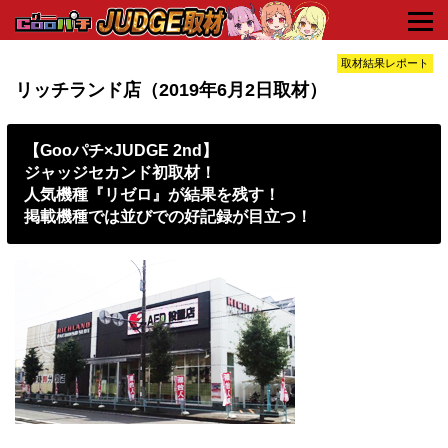
HOME
取材結果レポート
リッチランド店（2019年6月2日取材）
取材結果レポート
リッチランド店（2019年6月2日取材）
【Gooパチ×JUDGE 2nd】
ジャッジセカンド初取材！
人気機種『リゼロ』が結果を残す！
掲載機種では並びでの好記録が目立つ！