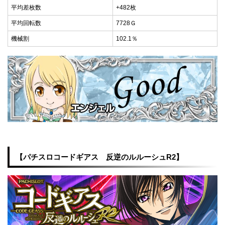
平均差枚数
+482枚
平均回転数
7728Ｇ
機械割
102.1％
【パチスロコードギアス 反逆のルルーシュR2】