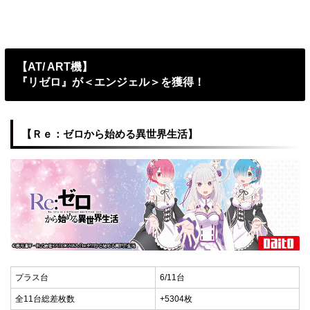
【AT/ ART機】
『リゼロ』が＜エンジェル＞を獲得！
【Ｒｅ：ゼロから始める異世界生活】
プラス台
6/11台
全11台総差枚数
+5304枚