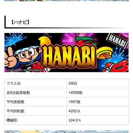
【ハナビ】
プラス台
5/8台
全8台総差枚数
+4058枚
平均差枚数
+507枚
平均回転数
4262Ｇ
機械割
104.0％