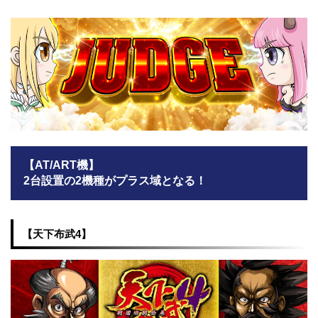
【AT/ART機】
2台設置の2機種がプラス域となる！
【天下布武4】