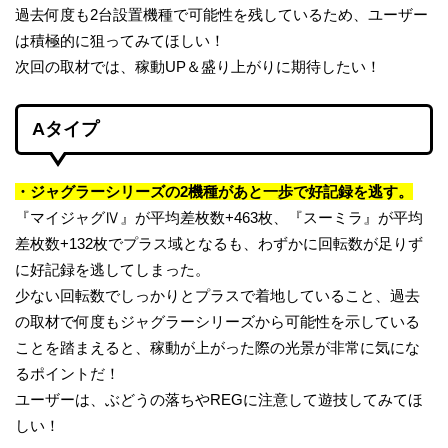
過去何度も2台設置機種で可能性を残しているため、ユーザー
は積極的に狙ってみてほしい！
次回の取材では、稼動UP＆盛り上がりに期待したい！
Aタイプ
・ジャグラーシリーズの2機種があと一歩で好記録を逃す。
『マイジャグⅣ』が平均差枚数+463枚、『スーミラ』が平均
差枚数+132枚でプラス域となるも、わずかに回転数が足りず
に好記録を逃してしまった。
少ない回転数でしっかりとプラスで着地していること、過去
の取材で何度もジャグラーシリーズから可能性を示している
ことを踏まえると、稼動が上がった際の光景が非常に気にな
るポイントだ！
ユーザーは、ぶどうの落ちやREGに注意して遊技してみてほ
しい！