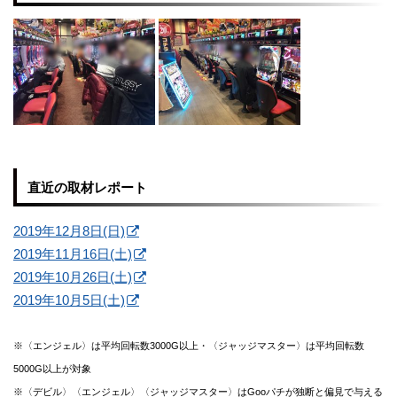
直近の取材レポート
2019年12月8日(日)
2019年11月16日(土)
2019年10月26日(土)
2019年10月5日(土)
※〈エンジェル〉は平均回転数3000G以上・〈ジャッジマスター〉は平均回転数
5000G以上が対象
※〈デビル〉〈エンジェル〉〈ジャッジマスター〉はGooパチが独断と偏見で与える