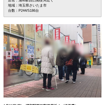
店名：浦和駅西口郵便局近く
地域：埼玉県さいたま市
台数：P244/S186台