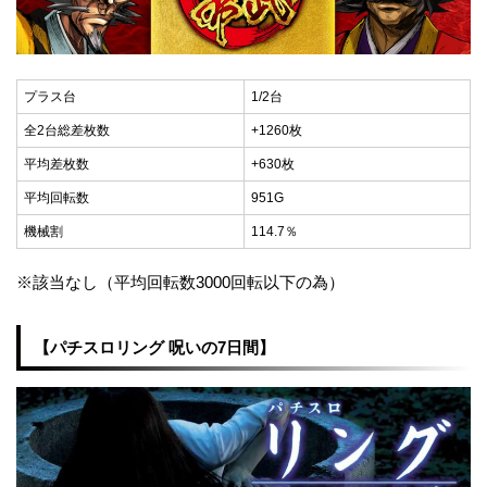
プラス台
1/2台
全2台総差枚数
+1260枚
平均差枚数
+630枚
平均回転数
951G
機械割
114.7％
※該当なし（平均回転数3000回転以下の為）
【パチスロリング 呪いの7日間】