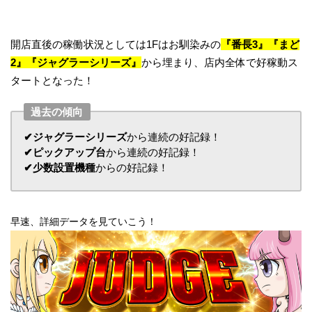
開店直後の稼働状況としては1Fはお馴染みの
『番長3』『まど
2』『ジャグラーシリーズ』
から埋まり、店内全体で好稼動ス
タートとなった！
過去の傾向
✔ジャグラーシリーズ
から連続の好記録！
✔ピックアップ台
から連続の好記録！
✔少数設置機種
からの好記録！
早速、詳細データを見ていこう！