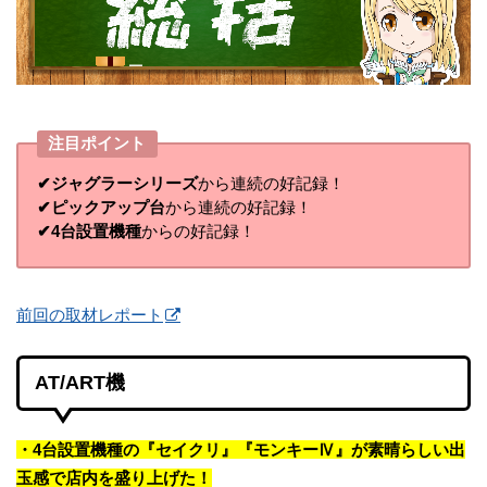
注目ポイント
✔ジャグラーシリーズ
から連続の好記録！
✔ピックアップ台
から連続の好記録！
✔4台設置機種
からの好記録！
前回の取材レポート
AT/ART機
・4台設置機種の『セイクリ』『モンキーⅣ』が素晴らしい出
玉感で店内を盛り上げた！