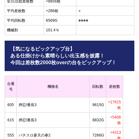
全31台総差枚数
+8856枚
平均差枚数
+286枚
⭐️
平均回転数
6569G
⭐️⭐️⭐️⭐️
機械割
101.4％
【気になるピックアップ台】
ある仕掛けから素晴らしい出玉感を披露！
今回は差枚数2000枚overの台をピックアップ！
台番
機種名
回転数
差枚数
号
+17615
605
押忍!番長3
9615G
枚
+5406
615
押忍!番長3
8832G
枚
+4313
555
パチスロ蒼天の拳2
7266G
枚