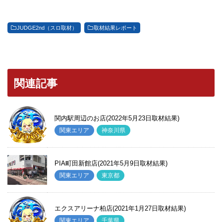
JUDGE2nd（スロ取材）
取材結果レポート
関連記事
関内駅周辺のお店(2022年5月23日取材結果)
関東エリア
神奈川県
PIA町田新館店(2021年5月9日取材結果)
関東エリア
東京都
エクスアリーナ柏店(2021年1月27日取材結果)
関東エリア
千葉県