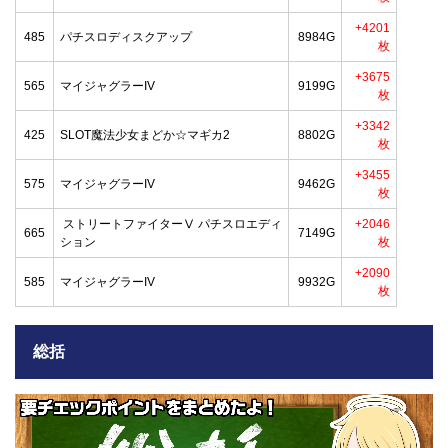
+4201
485
パチスロディスクアップ
8984G
枚
+3675
565
マイジャグラーIV
9199G
枚
+3342
425
SLOT魔法少女まどか☆マギカ2
8802G
枚
+3455
575
マイジャグラーIV
9462G
枚
ストリートファイターⅤ パチスロエディ
+2046
665
7149G
ション
枚
+2090
585
マイジャグラーIV
9932G
枚
総括