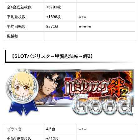
全4台総差枚数
+6793枚
平均差枚数
+1698枚
⭐️⭐️⭐️
平均回転数
8271G
⭐️⭐️⭐️⭐️⭐️
機械割
【SLOTバジリスク～甲賀忍法帖～絆2】
プラス台
4/6台
⭐️⭐️⭐️
全6台総差枚数
+512枚