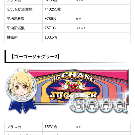
全55台総差枚数
+43255枚
平均差枚数
+786枚
⭐️⭐️
平均回転数
7571G
⭐️⭐️⭐️⭐️
機械割
103.5％
【ゴーゴージャグラー2】
プラス台
15/31台
⭐️⭐️