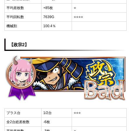
平均差枚数
+85枚
⭐️
平均回転数
7639G
⭐️⭐️⭐️⭐️
機械割
100.4％
【政宗2】
プラス台
1/2台
⭐️⭐️⭐️
全2台総差枚数
-6枚
平均差枚数
-3枚
⭐️