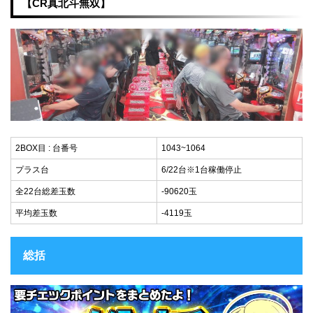
【CR真北斗無双】
2BOX目 : 台番号
1043~1064
プラス台
6/22台※1台稼働停止
全22台総差玉数
-90620玉
平均差玉数
-4119玉
総括