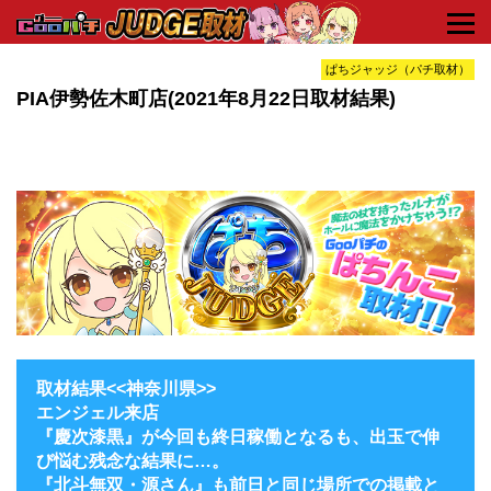
HOME
ぱちジャッジ（パチ取材）
PIA伊勢佐木町店(2021年8月22日取材結果)
ぱちジャッジ（パチ取材）
PIA伊勢佐木町店(2021年8月22日取材結果)
取材結果<<神奈川県>>
エンジェル来店
『慶次漆黒』が今回も終日稼働となるも、出玉で伸
び悩む残念な結果に…。
『北斗無双・源さん』も前日と同じ場所での掲載と