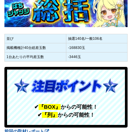
並び
抽選140名/一般106名
掲載機種計40台総差玉数
-168830玉
1台あたりの平均差玉数
-3446玉
✔
『BOX』
からの可能性！
✔
『列』
からの可能性！
前回の取材レポート