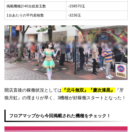
掲載機種計40台総差玉数
-158570玉
1台あたりの平均差枚数
-3236玉
開店直後の稼働状況としては
『北斗無双』『慶次漆黒』
『牙
狼月虹』の埋まりが早く、3機種が好稼働スタートとなった！
フロアマップから今回掲載された機種をチェック！