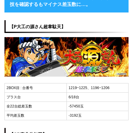
技を確認するもマイナス差玉数に…。
【P大工の源さん超韋駄天】
2BOX目 : 台番号
1219~1225、1196~1206
プラス台
6/18台
全22台総差玉数
-57450玉
平均差玉数
-3192玉