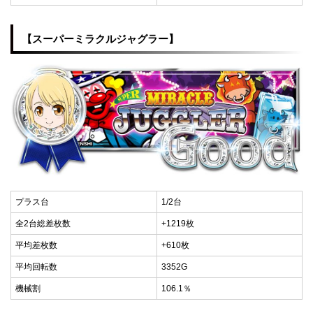
【スーパーミラクルジャグラー】
プラス台
1/2台
全2台総差枚数
+1219枚
平均差枚数
+610枚
平均回転数
3352G
機械割
106.1％