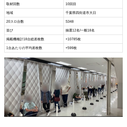
取材回数
10回目
地域
千葉県四街道市大日
20スロ台数
S348
並び
抽選12名/一般18名
掲載機種計18台総差枚数
+10785枚
1台あたりの平均差枚数
+599枚