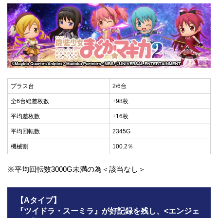
プラス台
2/6台
全6台総差枚数
+98枚
平均差枚数
+16枚
平均回転数
2345G
機械割
100.2％
※平均回転数3000G未満の為＜該当なし＞
【Aタイプ】
『ツイドラ・スーミラ』が好記録を残し、<エンジェ