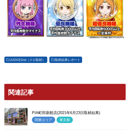
JUDGE2nd（スロ取材）
取材結果レポート
関連記事
PIA町田新館店(2021年6月23日取材結果)
関東エリア
東京都