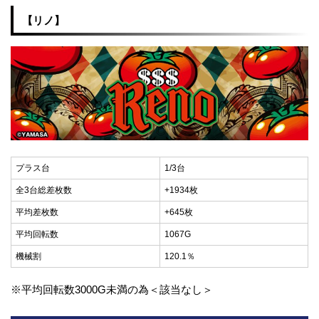
【リノ】
プラス台
1/3台
全3台総差枚数
+1934枚
平均差枚数
+645枚
平均回転数
1067G
機械割
120.1％
※平均回転数3000G未満の為＜該当なし＞