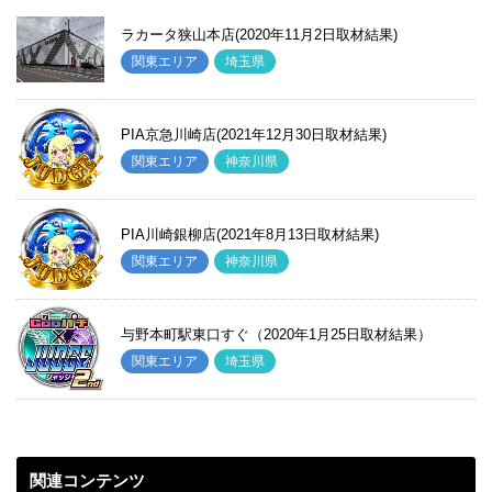
ラカータ狭山本店(2020年11月2日取材結果)
関東エリア
埼玉県
PIA京急川崎店(2021年12月30日取材結果)
関東エリア
神奈川県
PIA川崎銀柳店(2021年8月13日取材結果)
関東エリア
神奈川県
与野本町駅東口すぐ（2020年1月25日取材結果）
関東エリア
埼玉県
関連コンテンツ