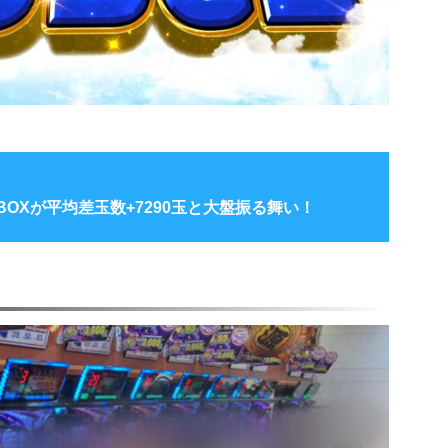
OXが平均差玉数+7290玉と大盤振る舞い！