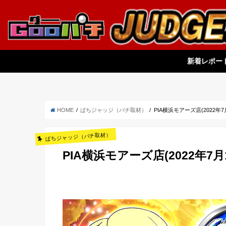
新着レポー
HOME
ぱちジャッジ（パチ取材）
PIA横浜モアーズ店(2022年
ぱちジャッジ（パチ取材）
PIA横浜モアーズ店(2022年7