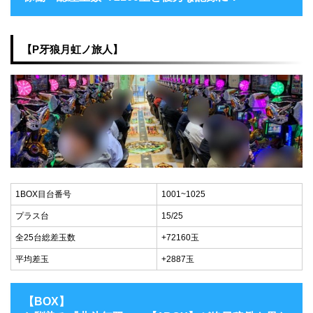
【P牙狼月虹ノ旅人】
1BOX目台番号
1001~1025
プラス台
15/25
全25台総差玉数
+72160玉
平均差玉
+2887玉
【BOX】