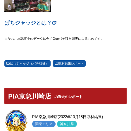
ぱちジャッジとは？
※なお、本記事中のデータは全てGooパチ独自調査によるものです。
ぱちジャッジ（パチ取材）
取材結果レポート
PIA京急川崎店
の過去のレポート
PIA京急川崎店(2022年10月18日取材結果)
関東エリア
神奈川県