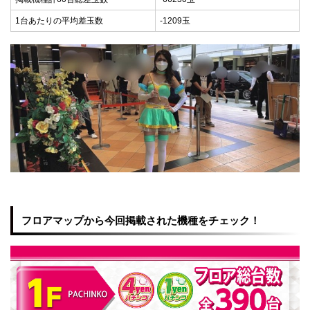
1台あたりの平均差玉数
-1209玉
フロアマップから今回掲載された機種をチェック！