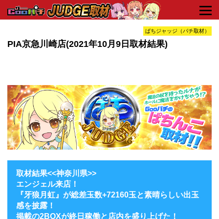
HOME
ぱちジャッジ（パチ取材）
PIA京急川崎店(2021年10月9日取材結果)
ぱちジャッジ（パチ取材）
PIA京急川崎店(2021年10月9日取材結果)
取材結果<<神奈川県>>
エンジェル来店！
『牙狼月虹』が総差玉数+72160玉と素晴らしい出玉
感を披露！
掲載の2BOXが終日稼働と店内を盛り上げた！