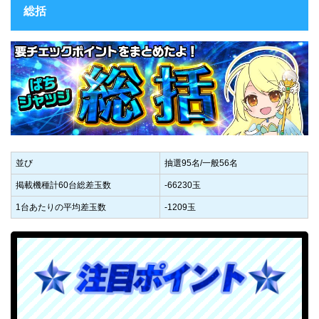
総括
並び
抽選95名/一般56名
掲載機種計60台総差玉数
-66230玉
1台あたりの平均差玉数
-1209玉