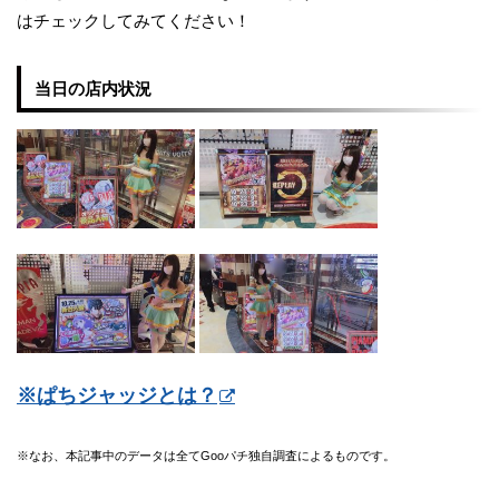
はチェックしてみてください！
当日の店内状況
※ぱちジャッジとは？
※なお、本記事中のデータは全てGooパチ独自調査によるものです。