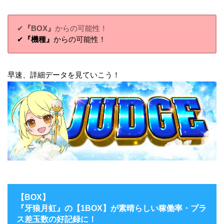
✔
『BOX』
からの可能性！
✔
『機種』
からの可能性！
早速、詳細データを見ていこう！
【BOX】
『牙狼月虹』の【1BOX】が素晴らしい稼働率・プラ
ス差玉数の好記録に！