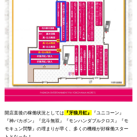
開店直後の稼働状況としては
『牙狼月虹』
『ユニコーン』
『神バカボン』『北斗無双』『モンハンダブルクロス』『モ
モキュン閃撃』の埋まりが早く、多くの機種が好稼働スター
トとなった！