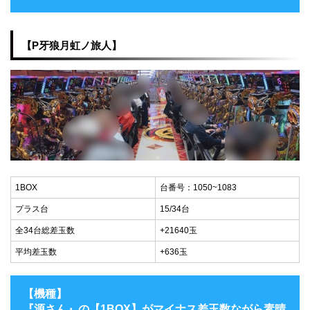
【P牙狼月虹ノ旅人】
1BOX
台番号：1050~1083
プラス台
15/34台
全34台総差玉数
+21640玉
平均差玉数
+636玉
【機種】
『源さん』の【1BOX】がマイナス差玉数ながら素晴