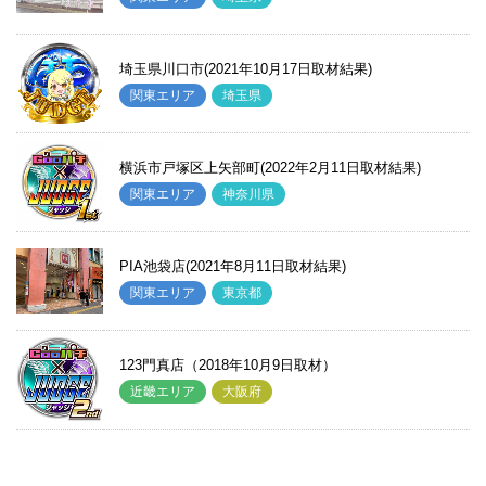
埼玉県川口市(2021年10月17日取材結果)
関東エリア
埼玉県
横浜市戸塚区上矢部町(2022年2月11日取材結果)
関東エリア
神奈川県
PIA池袋店(2021年8月11日取材結果)
関東エリア
東京都
123門真店（2018年10月9日取材）
近畿エリア
大阪府