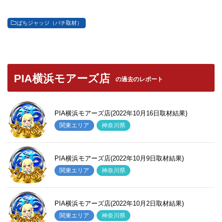
ぱちジャッジ（パチ取材）
PIA横浜モアーズ店
の過去のレポート
PIA横浜モアーズ店(2022年10月16日取材結果)
関東エリア
神奈川県
PIA横浜モアーズ店(2022年10月9日取材結果)
関東エリア
神奈川県
PIA横浜モアーズ店(2022年10月2日取材結果)
関東エリア
神奈川県