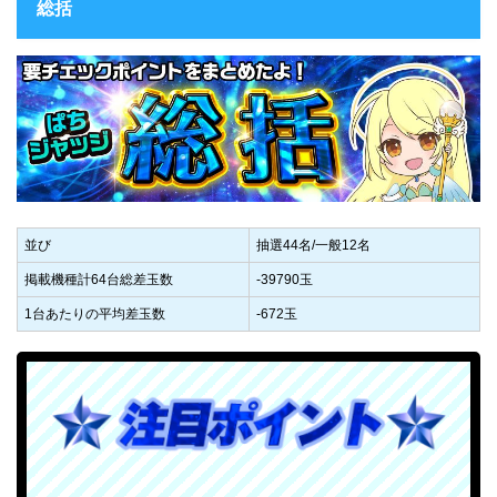
総括
並び
抽選44名/一般12名
掲載機種計64台総差玉数
-39790玉
1台あたりの平均差玉数
-672玉