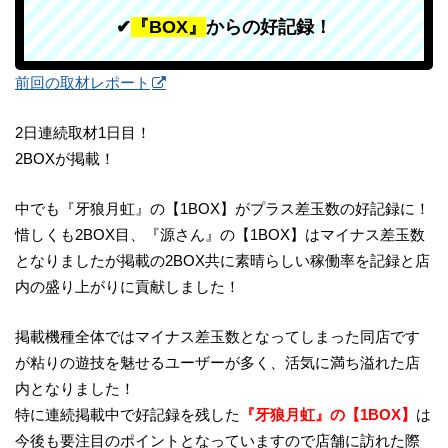
✔
『BOX』
からの好記録！
前回の取材レポート
2日連続取材1日目！
2BOXが掲載！
中でも『牙狼月虹』の【1BOX】がプラス差玉数の好記録に！
惜しくも2BOX目、『源さん』の【1BOX】はマイナス差玉数
となりましたが掲載の2BOX共に素晴らしい稼働率を記録と店
内の盛り上がりに貢献しました！
掲載機種全体ではマイナス差玉数となってしまった同店です
が粘りの遊技を魅せるユーザーが多く、活気に満ち溢れた店
内となりました！
特に連続掲載中で好記録を残した
『牙狼月虹』の【1BOX】
は
今後も要注目のポイントとなっていますので店舗に訪れた際