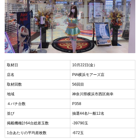
取材日
10月22日(金）
店名
PIA横浜モアーズ店
取材回数
56回目
地域
神奈川県横浜市西区南幸
４パチ台数
P358
並び
抽選44名/一般12名
掲載機種計64台総差玉数
-39790玉
1台あたりの平均差枚数
-672玉