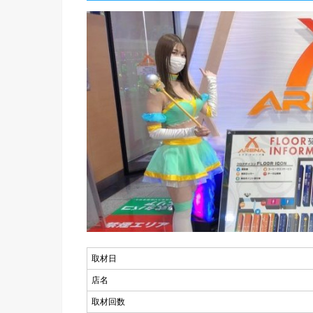
取材日
店名
取材回数