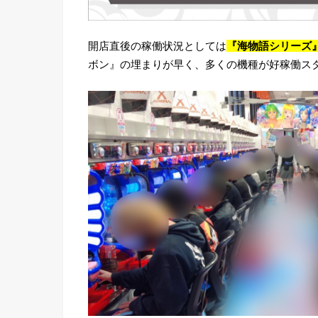
開店直後の稼働状況としては
『海物語シリーズ
ボン』の埋まりが早く、多くの機種が好稼働ス