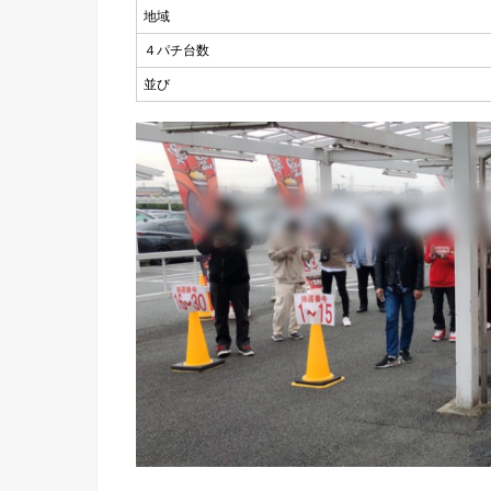
地域
４パチ台数
並び