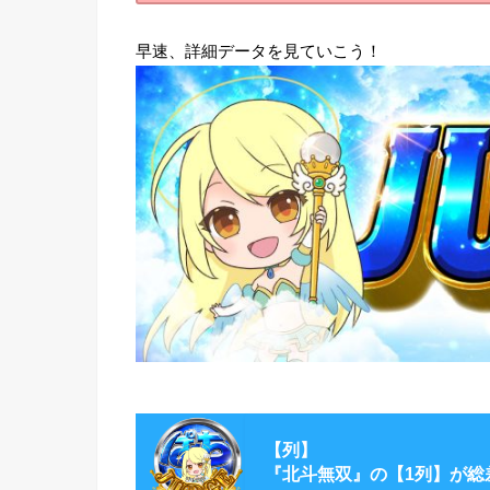
早速、詳細データを見ていこう！
【列】
『北斗無双』の【1列】が総差