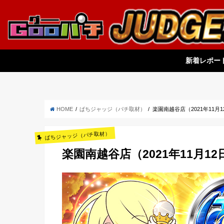
新着レポー
HOME
ぱちジャッジ（パチ取材）
楽園南越谷店（2021年11月
ぱちジャッジ（パチ取材）
楽園南越谷店（2021年11月1