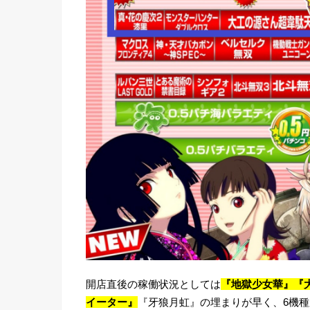
開店直後の稼働状況としては
『地獄少女華』『大
イーター』
『牙狼月虹』の埋まりが早く、6機