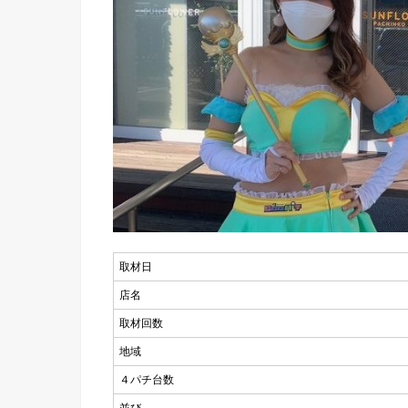
取材日
店名
取材回数
地域
４パチ台数