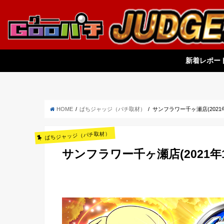
新着レポー
HOME
ぱちジャッジ（パチ取材）
サンフラワー千ヶ瀬店(2021
ぱちジャッジ（パチ取材）
サンフラワー千ヶ瀬店(2021年