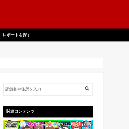
レポートを探す
関連コンテンツ