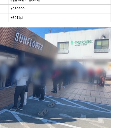
抽選74名/一般42名
+250300pt
+3911pt