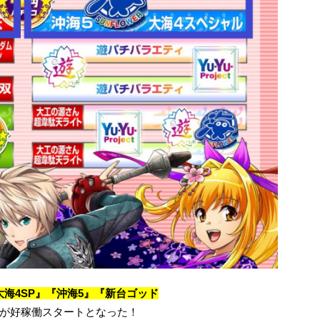
海4SP』『沖海5』『新台ゴッド
種が好稼働スタートとなった！