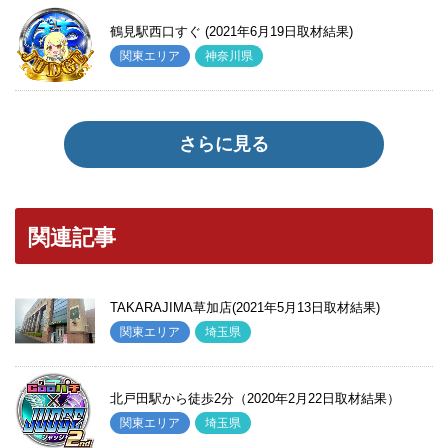
鶴見駅西口すぐ (2021年6月19日取材結果)
関東エリア
神奈川県
さらに見る
関連記事
TAKARAJIMA草加店(2021年5月13日取材結果)
関東エリア
埼玉県
北戸田駅から徒歩2分（2020年2月22日取材結果）
関東エリア
埼玉県