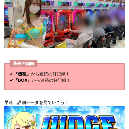
過去の傾向
✔
『機種』
から連続の好記録！
✔
『BOX』
から連続の好記録！
早速、詳細データを見ていこう！