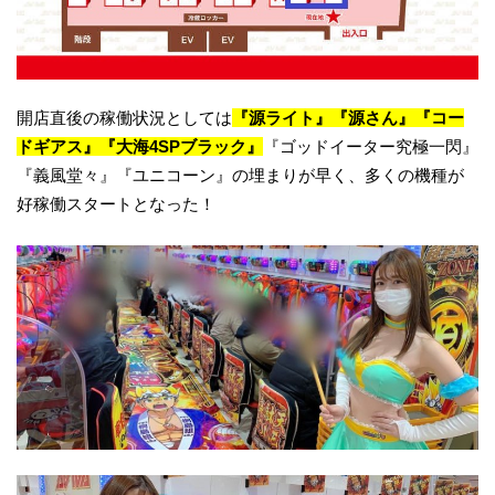
開店直後の稼働状況としては
『源ライト』『源さん』『コー
ドギアス』『大海4SPブラック』
『ゴッドイーター究極一閃』
『義風堂々』『ユニコーン』の埋まりが早く、多くの機種が
好稼働スタートとなった！