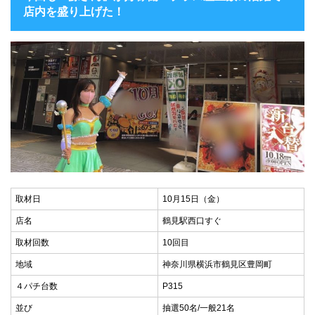
店内を盛り上げた！
取材日
10月15日（金）
店名
鶴見駅西口すぐ
取材回数
10回目
地域
神奈川県横浜市鶴見区豊岡町
４パチ台数
P315
並び
抽選50名/一般21名