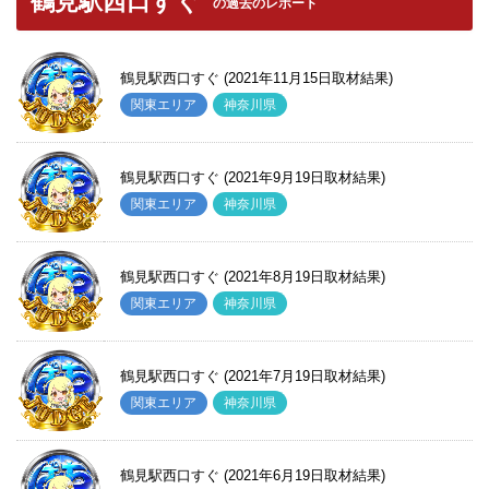
鶴見駅西口すぐ
の過去のレポート
鶴見駅西口すぐ (2021年11月15日取材結果)
関東エリア
神奈川県
鶴見駅西口すぐ (2021年9月19日取材結果)
関東エリア
神奈川県
鶴見駅西口すぐ (2021年8月19日取材結果)
関東エリア
神奈川県
鶴見駅西口すぐ (2021年7月19日取材結果)
関東エリア
神奈川県
鶴見駅西口すぐ (2021年6月19日取材結果)