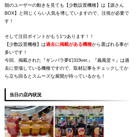
朝のユーザーの動きを見ても【少数設置機種】は【源さん
BOX】と同じくらい人気を博していますので、注視が必要で
す！
そして注目ポイントがもう1つあります！！
【少数設置機種】は
過去に掲載がある機種
から選ばれる事が
多いです！
今回、掲載された『ギンパラ夢幻319ver.』『義風堂々』は過
去に登場している機種ですので、取材記事をチェックしてか
ら立ち回るとスムーズな展開が待っているかも！
当日の店内状況