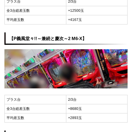
プラス台
2/3台
全3台総差玉数
+12500玉
平均差玉数
+4167玉
【P義風堂々!!～兼続と慶次～2 M6‐X】
プラス台
2/3台
全3台総差玉数
+8680玉
平均差玉数
+2893玉