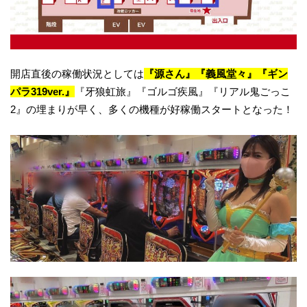
開店直後の稼働状況としては
『源さん』『義風堂々』『ギン
パラ319ver.』
『牙狼虹旅』『ゴルゴ疾風』『リアル鬼ごっこ
2』の埋まりが早く、多くの機種が好稼働スタートとなった！