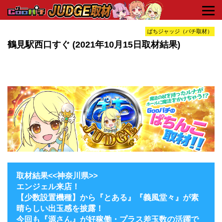
HOME
ぱちジャッジ（パチ取材）
鶴見駅西口すぐ (2021年10月15日取材結果)
ぱちジャッジ（パチ取材）
鶴見駅西口すぐ (2021年10月15日取材結果)
取材結果<<神奈川県>>
エンジェル来店！
【少数設置機種】から『とある』『義風堂々』が素
晴らしい出玉感を披露！
今回も『源さん』が好稼働・プラス差玉数の活躍で