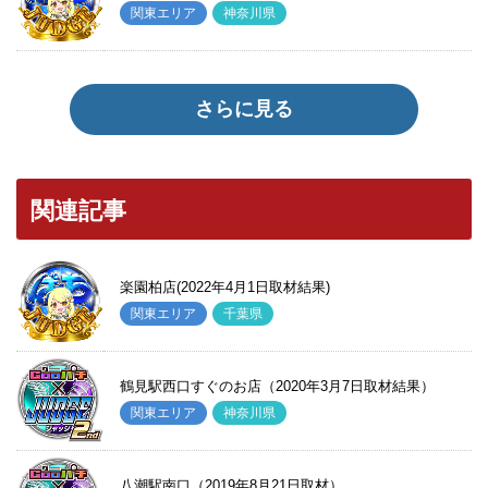
関東エリア
神奈川県
さらに見る
関連記事
楽園柏店(2022年4月1日取材結果)
関東エリア
千葉県
鶴見駅西口すぐのお店（2020年3月7日取材結果）
関東エリア
神奈川県
八潮駅南口（2019年8月21日取材）