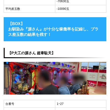
-70630玉
平均差玉数
-10090玉
【BOX】
お馴染み『源さん』が十分な稼働率を記録し、プラ
ス差玉数の結果を残す！
【P大工の源さん 超韋駄天】
台番号
1~27