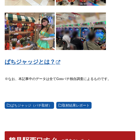
ぱちジャッジとは？
※なお、本記事中のデータは全てGooパチ独自調査によるものです。
ぱちジャッジ（パチ取材）
取材結果レポート