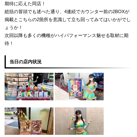
期待に応えた同店！
総括の冒頭でも述べた通り、4連続でカウンター前の2BOXが
掲載とこちらの2箇所を意識して立ち回ってみてはいかがでし
ょうか！
次回以降も多くの機種がハイパフォーマンス魅せる取材に期
待！
当日の店内状況