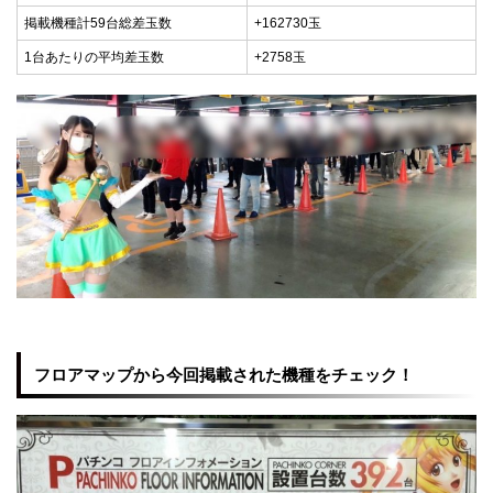
掲載機種計59台総差玉数
+162730玉
1台あたりの平均差玉数
+2758玉
フロアマップから今回掲載された機種をチェック！