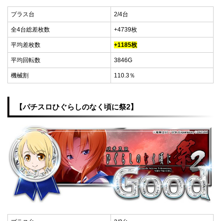
プラス台
2/4台
全4台総差枚数
+4739枚
平均差枚数
+1185枚
平均回転数
3846G
機械割
110.3％
【パチスロひぐらしのなく頃に祭2】