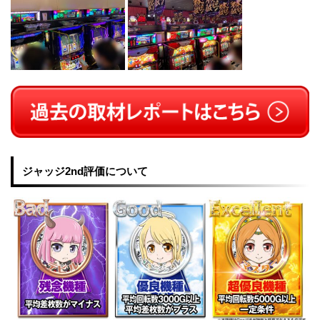
ジャッジ2nd評価について