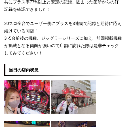
共にプラス率77%以上と安定の記録、固まった箇所からの好
記録を確認できました！
20スロ全台でユーザー側にプラスを3連続で記録と期待に応え
続けている同店！
3~5台前後の機種、ジャグラーシリーズに加え、前回掲載機種
が掲載となる傾向が強いので店舗に訪れた際は是非チェック
してみてください！
当日の店内状況