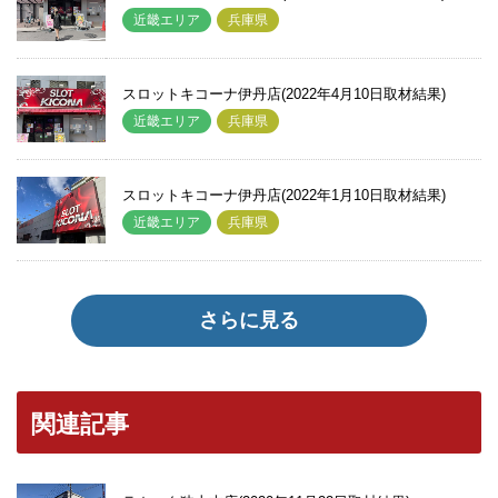
近畿エリア
兵庫県
スロットキコーナ伊丹店(2022年4月10日取材結果)
近畿エリア
兵庫県
スロットキコーナ伊丹店(2022年1月10日取材結果)
近畿エリア
兵庫県
さらに見る
関連記事