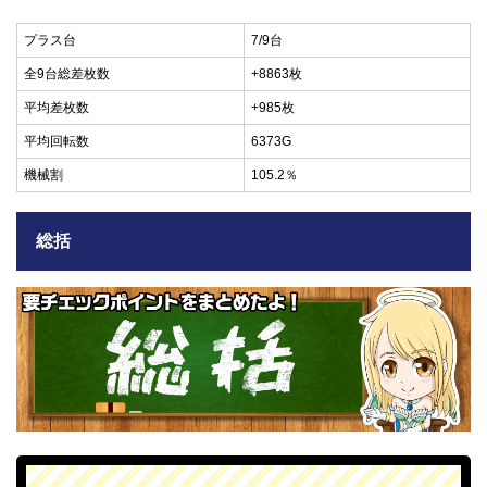
プラス台
7/9台
全9台総差枚数
+8863枚
平均差枚数
+985枚
平均回転数
6373G
機械割
105.2％
総括