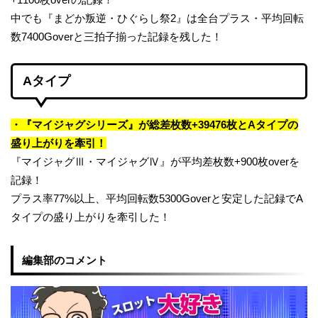
中でも『まどか叛逆・ひぐらし祭2』は全台プラス・平均回転
数7400Goverと三拍子揃った記録を残した！
Aタイプ
・『マイジャグシリーズ』が総差枚数+39476枚とAタイプの
盛り上がりを牽引！
『マイジャグⅢ・マイジャグⅣ』が平均差枚数+900枚overを
記録！
プラス率77%以上、平均回転数5300Goverと安定した記録でA
タイプの盛り上がりを牽引した！
編集部のコメント