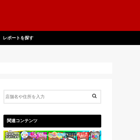
レポートを探す
関連コンテンツ