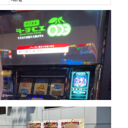
+987枚