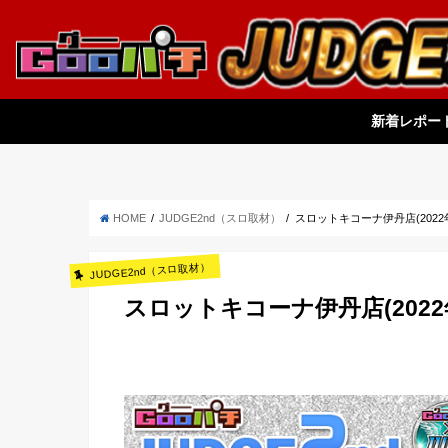
新着レポー
HOME
JUDGE2nd（スロ取材）
スロットキコーナ伊丹店(2022
JUDGE2nd（スロ取材）
スロットキコーナ伊丹店(2022