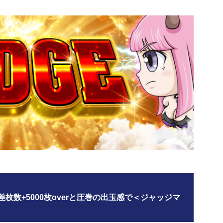
枚数+5000枚overと圧巻の出玉感で＜ジャッジマ