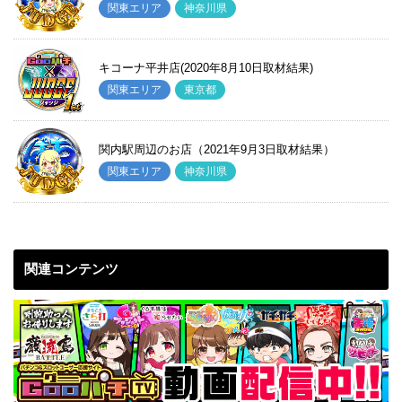
関東エリア
神奈川県
キコーナ平井店(2020年8月10日取材結果)
関東エリア
東京都
関内駅周辺のお店（2021年9月3日取材結果）
関東エリア
神奈川県
関連コンテンツ