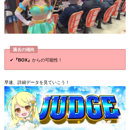
過去の傾向
✔
『BOX』
からの可能性！
早速、詳細データを見ていこう！