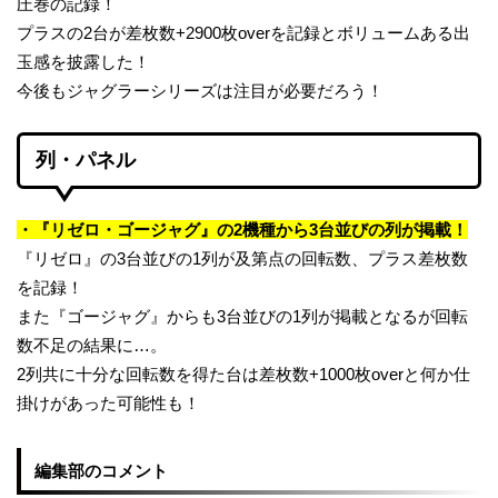
圧巻の記録！
プラスの2台が差枚数+2900枚overを記録とボリュームある出
玉感を披露した！
今後もジャグラーシリーズは注目が必要だろう！
列・パネル
・『リゼロ・ゴージャグ』の2機種から3台並びの列が掲載！
『リゼロ』の3台並びの1列が及第点の回転数、プラス差枚数
を記録！
また『ゴージャグ』からも3台並びの1列が掲載となるが回転
数不足の結果に…。
2列共に十分な回転数を得た台は差枚数+1000枚overと何か仕
掛けがあった可能性も！
編集部のコメント