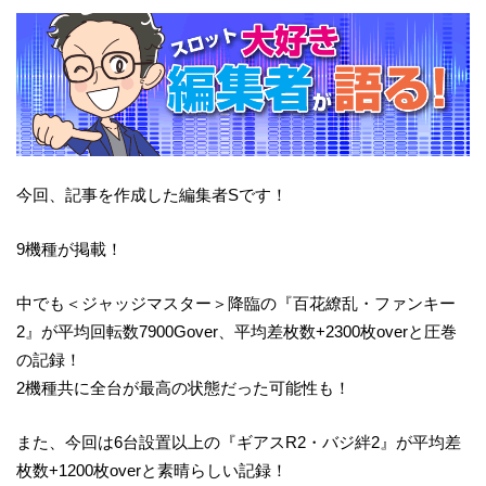
今回、記事を作成した編集者Sです！
9機種が掲載！
中でも＜ジャッジマスター＞降臨の『百花繚乱・ファンキー
2』が平均回転数7900Gover、平均差枚数+2300枚overと圧巻
の記録！
2機種共に全台が最高の状態だった可能性も！
また、今回は6台設置以上の『ギアスR2・バジ絆2』が平均差
枚数+1200枚overと素晴らしい記録！