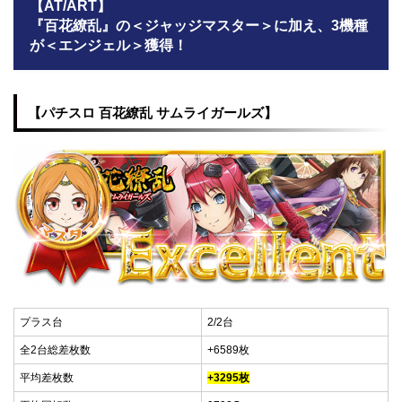
【AT/ART】
『百花繚乱』の＜ジャッジマスター＞に加え、3機種
が＜エンジェル＞獲得！
【パチスロ 百花繚乱 サムライガールズ】
プラス台
2/2台
全2台総差枚数
+6589枚
平均差枚数
+3295枚