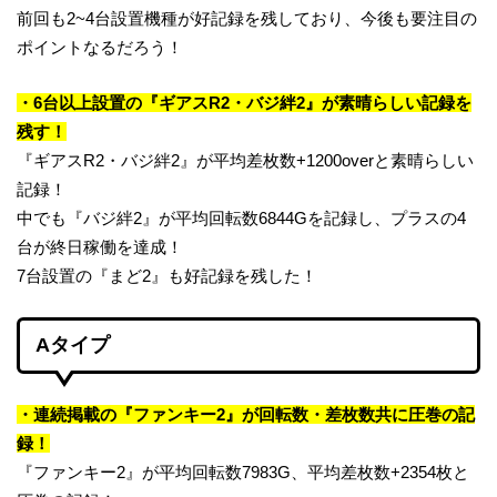
前回も2~4台設置機種が好記録を残しており、今後も要注目の
ポイントなるだろう！
・6台以上設置の『ギアスR2・バジ絆2』が素晴らしい記録を
残す！
『ギアスR2・バジ絆2』が平均差枚数+1200overと素晴らしい
記録！
中でも『バジ絆2』が平均回転数6844Gを記録し、プラスの4
台が終日稼働を達成！
7台設置の『まど2』も好記録を残した！
Aタイプ
・連続掲載の『ファンキー2』が回転数・差枚数共に圧巻の記
録！
『ファンキー2』が平均回転数7983G、平均差枚数+2354枚と