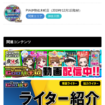
PIA伊勢佐木町店（2019年12月1日取材）
関東エリア
神奈川県
関連コンテンツ