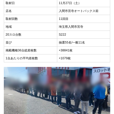
取材日
11月27日（土）
店名
入間市宮寺オートバックス前
取材回数
11回目
地域
埼玉県入間市宮寺
20スロ台数
S222
並び
抽選55名/一般11名
掲載機種36台総差枚数
+38841枚
1台あたりの平均差枚数
+1079枚