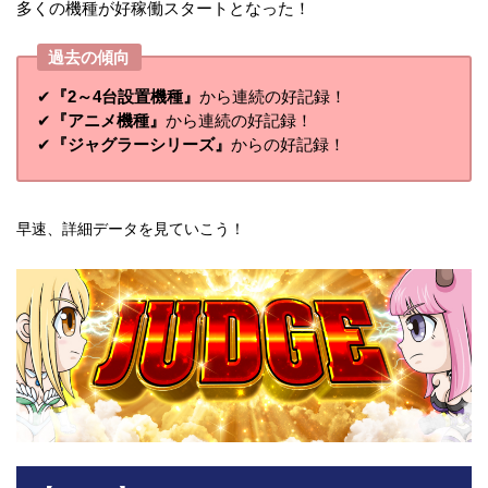
多くの機種が好稼働スタートとなった！
過去の傾向
✔
『2～4台設置機種』
から連続の好記録！
✔
『アニメ機種』
から連続の好記録！
✔
『ジャグラーシリーズ』
からの好記録！
早速、詳細データを見ていこう！