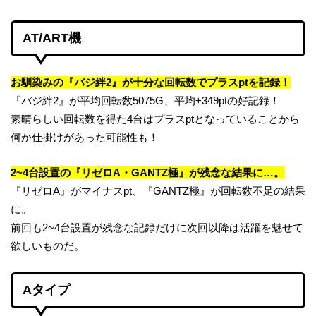
AT/ART機
お馴染みの『バジ絆2』が十分な回転数でプラスptを記録！
『バジ絆2』が平均回転数5075G、平均+349ptの好記録！
素晴らしい回転数を得た4台はプラスptとなっていることから
何か仕掛けがあった可能性も！
2~4台設置の『リゼロA・GANTZ極』が残念な結果に…。
『リゼロA』がマイナスpt、『GANTZ極』が回転数不足の結果
に。
前回も2~4台設置が残念な記録だけに次回以降は活躍を魅せて
欲しいものだ。
Aタイプ