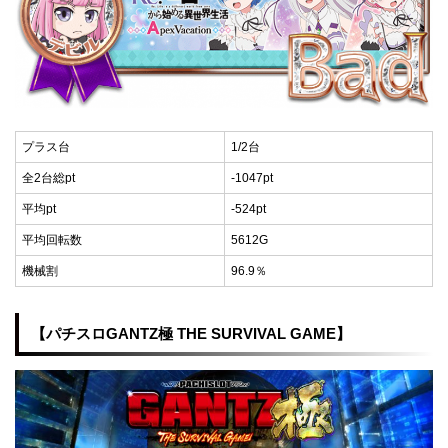
プラス台
1/2台
全2台総pt
-1047pt
平均pt
-524pt
平均回転数
5612G
機械割
96.9％
【パチスロGANTZ極 THE SURVIVAL GAME】