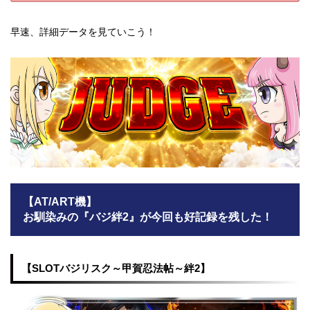
早速、詳細データを見ていこう！
【AT/ART機】
お馴染みの『バジ絆2』が今回も好記録を残した！
【SLOTバジリスク～甲賀忍法帖～絆2】