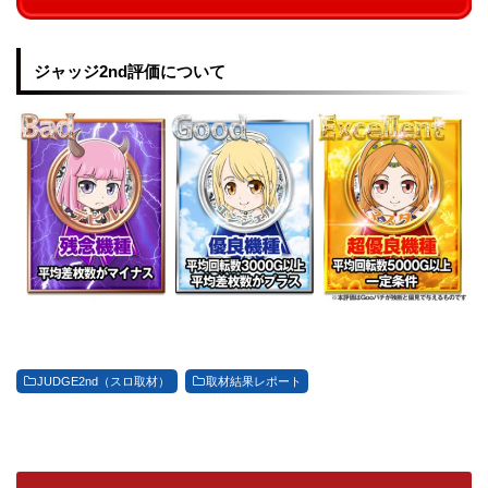
ジャッジ2nd評価について
JUDGE2nd（スロ取材）
取材結果レポート