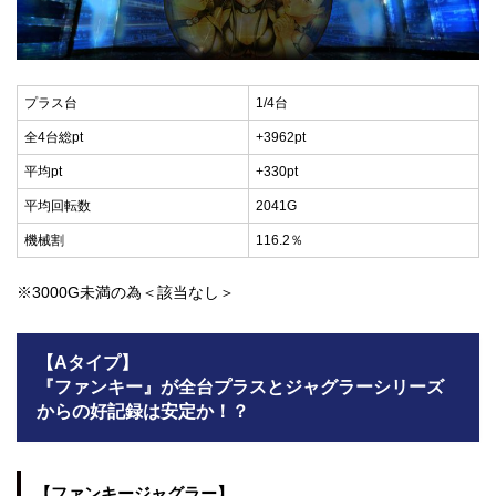
プラス台
1/4台
全4台総pt
+3962pt
平均pt
+330pt
平均回転数
2041G
機械割
116.2％
※3000G未満の為＜該当なし＞
【Aタイプ】
『ファンキー』が全台プラスとジャグラーシリーズ
からの好記録は安定か！？
【ファンキージャグラー】