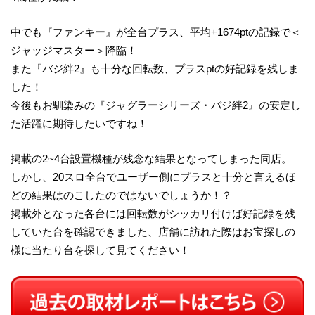
中でも『ファンキー』が全台プラス、平均+1674ptの記録で＜
ジャッジマスター＞降臨！
また『バジ絆2』も十分な回転数、プラスptの好記録を残しま
した！
今後もお馴染みの『ジャグラーシリーズ・バジ絆2』の安定し
た活躍に期待したいですね！
掲載の2~4台設置機種が残念な結果となってしまった同店。
しかし、20スロ全台でユーザー側にプラスと十分と言えるほ
どの結果はのこしたのではないでしょうか！？
掲載外となった各台には回転数がシッカリ付けば好記録を残
していた台を確認できました、店舗に訪れた際はお宝探しの
様に当たり台を探して見てください！