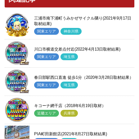
三浦市南下浦町うみかぜサイクル隣り(2021年9月17日
取材結果)
関東エリア
神奈川県
川口市横道交差点付近(2022年4月13日取材結果)
関東エリア
埼玉県
春日部駅西口直進 徒歩1分（2020年3月28日取材結果）
関東エリア
埼玉県
キコーナ網干店（2018年6月19日取材）
近畿エリア
兵庫県
PIA町田新館店(2021年8月27日取材結果)