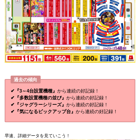
過去の傾向
✔『3～4台設置機種』
から連続の好記録！
✔『多数設置機種の並び』
から連続の好記録！
✔『ジャグラーシリーズ』
から連続の好記録！
✔『気になるピックアップ台』
から連続の好記録！
早速、詳細データを見ていこう！