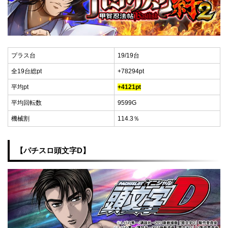
プラス台
19/19台
全19台総pt
+78294pt
平均pt
+4121pt
平均回転数
9599G
機械割
114.3％
【パチスロ頭文字D】