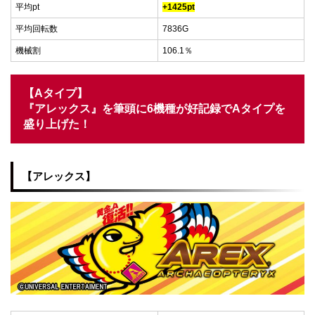
平均pt
+1425pt
平均回転数
7836G
機械割
106.1％
【Aタイプ】
『アレックス』を筆頭に6機種が好記録でAタイプを
盛り上げた！
【アレックス】