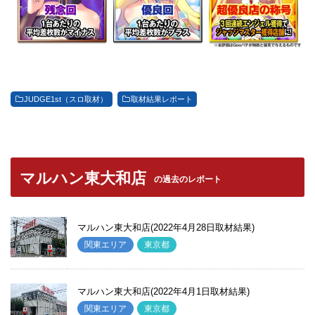
JUDGE1st（スロ取材）
取材結果レポート
マルハン東大和店
の過去のレポート
マルハン東大和店(2022年4月28日取材結果)
関東エリア
東京都
マルハン東大和店(2022年4月1日取材結果)
関東エリア
東京都