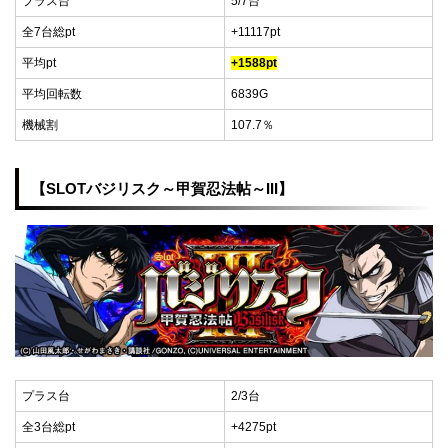
プラス台
5/7台
全7台総pt
+11117pt
平均pt
+1588pt
平均回転数
6839G
機械割
107.7％
【SLOTバジリスク～甲賀忍法帖～III】
プラス台
2/3台
全3台総pt
+4275pt