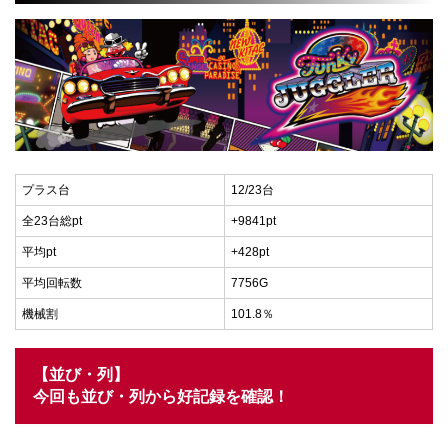
プラス台
12/23台
全23台総pt
+9841pt
平均pt
+428pt
平均回転数
7756G
機械割
101.8％
【並び・列】
今回も並び・列から好記録を確認！