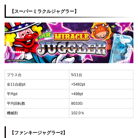
【スーパーミラクルジャグラー】
プラス台
5/11台
全11台総pt
+5482pt
平均pt
+498pt
平均回転数
8033G
機械割
102.0％
【ファンキージャグラー2】