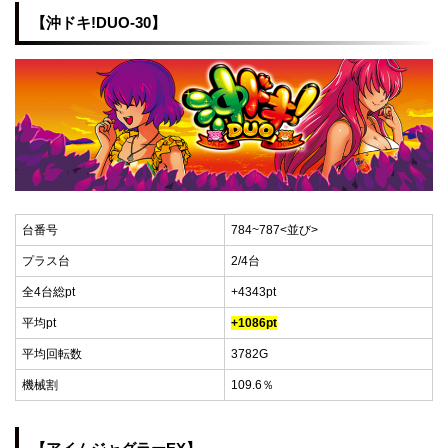
【沖ドキ!DUO‐30】
台番号
784~787<並び>
プラス台
2/4台
全4台総pt
+4343pt
平均pt
+1086pt
平均回転数
3782G
機械割
109.6％