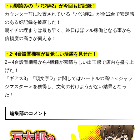
・お馴染みの『バジ絆2』が今回も好記録！
カウンター前に設置されている『バジ絆2』が全12台で安定感
のある好記録を披露した！
朝イチの埋まりは最も早く、終日ほぼフル稼働となる事から
信頼度の高さが伺える！
・2~4台設置機種が目覚しい活躍を見せた！
2～4台設置機種から4機種が素晴らしい出玉感で店内を盛り上
げた！
『ギアス3』『頭文字D』に関してはハードルの高い＜ジャッ
ジマスター＞を獲得し、文句の付けようがない結果となっ
た！
編集部のコメント