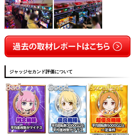
ジャッジセカンド評価について