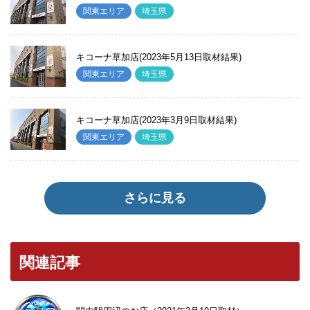
関東エリア
埼玉県
キコーナ草加店(2023年5月13日取材結果)
関東エリア
埼玉県
キコーナ草加店(2023年3月9日取材結果)
関東エリア
埼玉県
さらに見る
関連記事