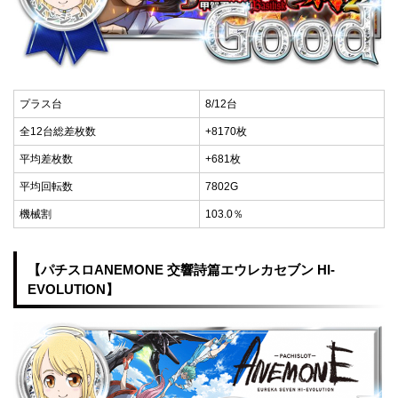
プラス台
8/12台
全12台総差枚数
+8170枚
平均差枚数
+681枚
平均回転数
7802G
機械割
103.0％
【パチスロANEMONE 交響詩篇エウレカセブン HI‐
EVOLUTION】