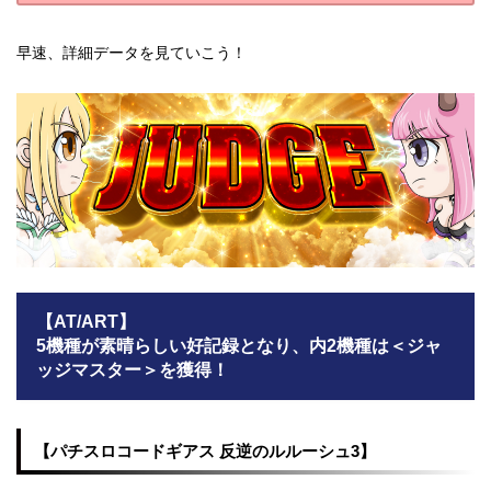
早速、詳細データを見ていこう！
【AT/ART】
5機種が素晴らしい好記録となり、内2機種は＜ジャ
ッジマスター＞を獲得！
【パチスロコードギアス 反逆のルルーシュ3】