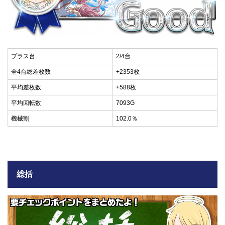
プラス台
2/4台
全4台総差枚数
+2353枚
平均差枚数
+588枚
平均回転数
7093G
機械割
102.0％
総括