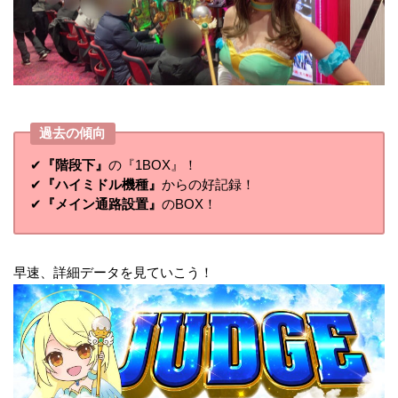
過去の傾向
✔
『階段下』
の『1BOX』！
✔
『ハイミドル機種』
からの好記録！
✔
『メイン通路設置』
のBOX！
早速、詳細データを見ていこう！