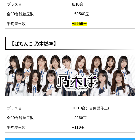
プラス台
8/10台
全10台総差玉数
+59560玉
平均差玉数
+5956玉
【ぱちんこ 乃木坂46】
プラス台
10/19台(1台稼働停止)
全19台総差玉数
+2260玉
平均差玉数
+119玉