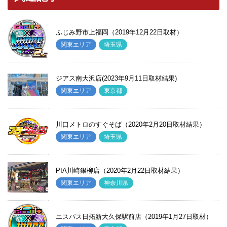
ふじみ野市上福岡（2019年12月22日取材）
関東エリア
埼玉県
ジアス南大沢店(2023年9月11日取材結果)
関東エリア
東京都
川口メトロのすぐそば（2020年2月20日取材結果）
関東エリア
埼玉県
PIA川崎銀柳店（2020年2月22日取材結果）
関東エリア
神奈川県
エスパス日拓新大久保駅前店（2019年1月27日取材）