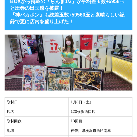
BOXから掲載の『らんま1/2』が平均差玉数+6958玉
と圧巻の出玉感を披露！
『神バカボン』も総差玉数+59560玉と素晴らしい記
録で更に店内を盛り上げた！
取材日
1月8日（土）
店名
123横浜西口店
取材回数
13回目
地域
神奈川県横浜市西区南幸