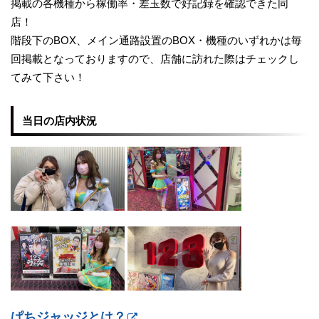
掲載の各機種から稼働率・差玉数で好記録を確認できた同
店！
階段下のBOX、メイン通路設置のBOX・機種のいずれかは毎
回掲載となっておりますので、店舗に訪れた際はチェックし
てみて下さい！
当日の店内状況
ぱちジャッジとは？