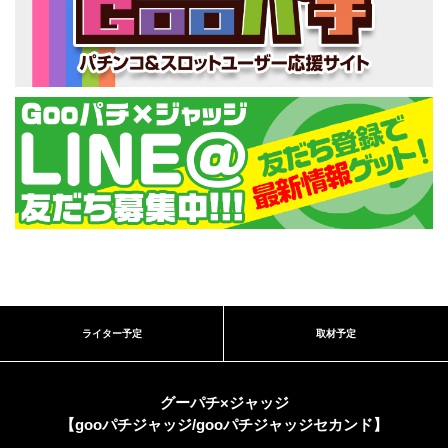
ライター予定
取材予定
グーパチ×ジャッジ
【gooパチジャッジ/gooパチジャッジセカンド】