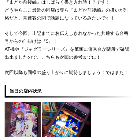
『まどか前後編』はしばらく書き入れ時！？です！
どうやらここ最近の同店は専ら『まどか前後編』の扱いが別
格だと、常連客の間で話題になっているみたいです！
そして今回、上記までにお伝えしきれなかった共通する台番
号からの仕掛けは『9』！
AT機や『ジャグラーシリーズ』を筆頭に優秀台が随所で確認
出来ましたので、こちらも次回の参考までに！
次回以降も同様の盛り上がりに期待しましょう！ではまた！
当日の店内状況