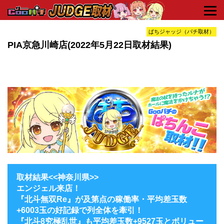
HOME
ぱちジャッジ（パチ取材）
PIA京急川崎店(2022年5月22日取材結果)
ぱちジャッジ（パチ取材）
PIA京急川崎店(2022年5月22日取材結果)
取材結果<<神奈川県>>
エンジェル来店！
『北斗無双Re』が及第点の稼働率・平均差玉数
+6003玉の好記録で列全体を牽引！
『北斗8究極乱世』も平均差玉数+9527玉とボリュー