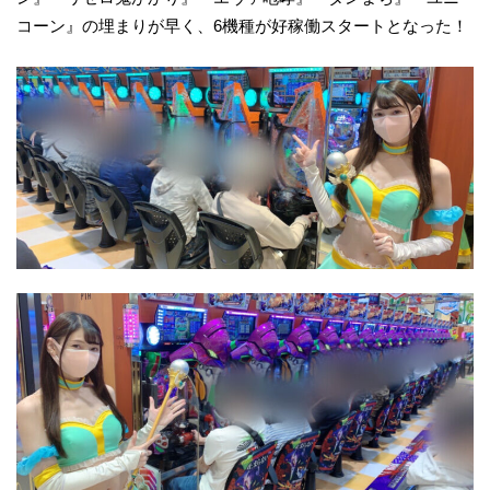
コーン』の埋まりが早く、6機種が好稼働スタートとなった！