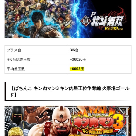
プラス台
3/6台
全6台総差玉数
+36020玉
平均差玉数
+6003玉
【ぱちんこ キン肉マン3 キン肉星王位争奪編 火事場ゴール
ド】