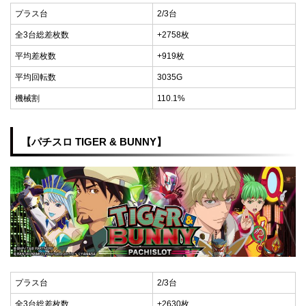
プラス台
2/3台
全3台総差枚数
+2758枚
平均差枚数
+919枚
平均回転数
3035G
機械割
110.1%
【パチスロ TIGER & BUNNY】
プラス台
2/3台
全3台総差枚数
+2630枚