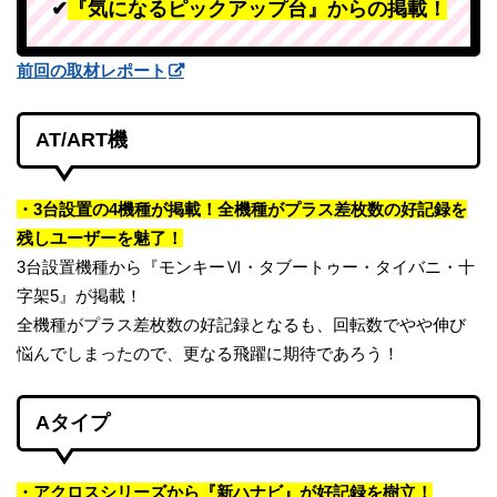
✔
『気になるピックアップ台』からの掲載！
前回の取材レポート
AT/ART機
・3台設置の4機種が掲載！全機種がプラス差枚数の好記録を
残しユーザーを魅了！
3台設置機種から『モンキーⅥ・タブートゥー・タイバニ・十
字架5』が掲載！
全機種がプラス差枚数の好記録となるも、回転数でやや伸び
悩んでしまったので、更なる飛躍に期待であろう！
Aタイプ
・アクロスシリーズから『新ハナビ』が好記録を樹立！