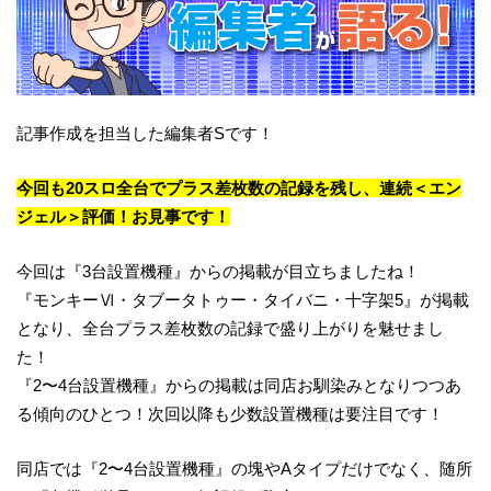
記事作成を担当した編集者Sです！
今回も20スロ全台でプラス差枚数の記録を残し、連続＜エン
ジェル＞評価！お見事です！
今回は『3台設置機種』からの掲載が目立ちましたね！
『モンキーⅥ・タブータトゥー・タイバニ・十字架5』が掲載
となり、全台プラス差枚数の記録で盛り上がりを魅せまし
た！
『2〜4台設置機種』からの掲載は同店お馴染みとなりつつあ
る傾向のひとつ！次回以降も少数設置機種は要注目です！
同店では『2〜4台設置機種』の塊やAタイプだけでなく、随所