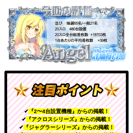
✔
『2〜4台設置機種』からの掲載！
✔
『アクロスシリーズ』からの掲載！
✔
『ジャグラーシリーズ』からの掲載！