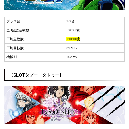
プラス台
2/3台
全3台総差枚数
+3031枚
平均差枚数
+1010枚
平均回転数
3976G
機械割
108.5%
【SLOTタブー・タトゥー】