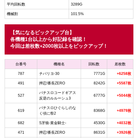
平均回転数
3289G
機械割
101.5%
【気になるピックアップ台】
各機種1台以上から好記録を確認！
今回は差枚数+2000枚以上をピックアップ！
台番号
機種名
回転数
差枚数
787
チバリヨ‐30
7771G
+6258枚
491
押忍!番長ZERO
8242G
+5587枚
パチスロコードギアス
527
6777G
+5044枚
反逆のルルーシュ3
パチスロひぐらしのな
619
8368G
+4979枚
く頃に祭2
682
S牙狼‐黄金騎士‐
4530G
+4032枚
471
押忍!番長ZERO
8631G
+3926枚