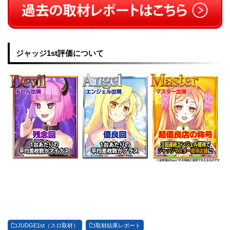
ジャッジ1st評価について
JUDGE1st（スロ取材）
取材結果レポート