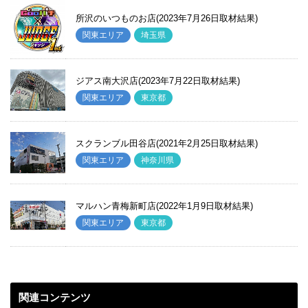
所沢のいつものお店(2023年7月26日取材結果)
関東エリア
埼玉県
ジアス南大沢店(2023年7月22日取材結果)
関東エリア
東京都
スクランブル田谷店(2021年2月25日取材結果)
関東エリア
神奈川県
マルハン青梅新町店(2022年1月9日取材結果)
関東エリア
東京都
関連コンテンツ