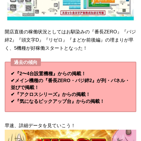
開店直後の稼働状況としてはお馴染みの『番長ZERO』『バジ
絆2』『頭文字D』『リゼロ』『まどか前後編』の埋まりが早
く、5機種が好稼働スタートとなった！
過去の傾向
✔『2〜4台設置機種』からの掲載！
✔メイン機種の『番長ZERO・バジ絆2』が列・パネル・
並びで掲載！
✔『アクロスシリーズ』からの掲載！
✔『気になるピックアップ台』からの掲載！
早速、詳細データを見ていこう！