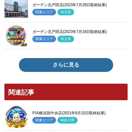
ガーデン北戸田店(2023年7月28日取材結果)
関東エリア
埼玉県
ガーデン北戸田店(2023年7月18日取材結果)
関東エリア
埼玉県
さらに見る
関連記事
PIA横須賀中央店(2021年8月15日取材結果)
関東エリア
神奈川県