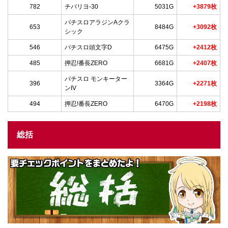
782
チバリヨ‐30
5031G
+3879枚
パチスロアラジンAクラ
653
8484G
+3092枚
シック
546
パチスロ頭文字D
6475G
+2412枚
485
押忍!番長ZERO
6681G
+2407枚
パチスロ モンキーター
396
3364G
+2271枚
ンIV
494
押忍!番長ZERO
6470G
+2198枚
総括