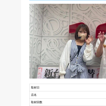
取材日
店名
取材回数