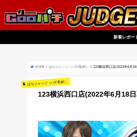
新着レポー
HOME
ぱちジャッジ（パチ取材）
123横浜西口店(2022年6月1
ぱちジャッジ（パチ取材）
123横浜西口店(2022年6月18