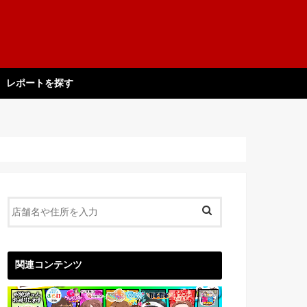
レポートを探す
関連コンテンツ