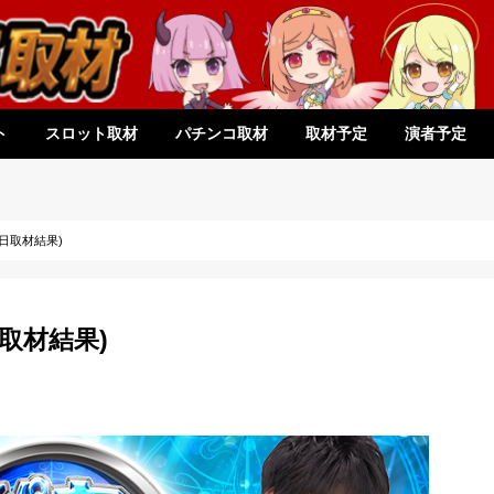
ト
スロット取材
パチンコ取材
取材予定
演者予定
8日取材結果)
日取材結果)