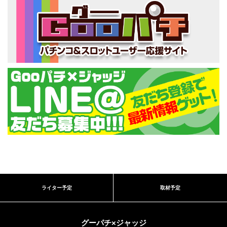
ライター予定
取材予定
グーパチ×ジャッジ