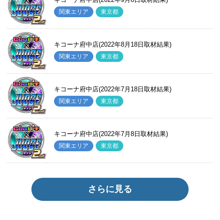
関東エリア
東京都
キコーナ府中店(2022年8月18日取材結果)
関東エリア
東京都
キコーナ府中店(2022年7月18日取材結果)
関東エリア
東京都
キコーナ府中店(2022年7月8日取材結果)
関東エリア
東京都
さらに見る