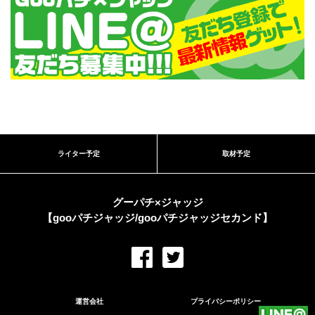
ライター予定
取材予定
グーパチ×ジャッジ
【gooパチジャッジ/gooパチジャッジセカンド】
運営会社
プライバシーポリシー