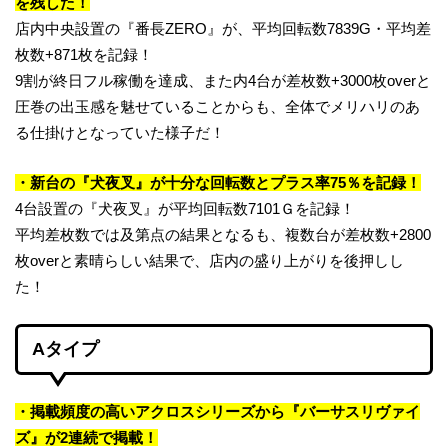
を残した！
店内中央設置の『番長ZERO』が、平均回転数7839G・平均差
枚数+871枚を記録！
9割が終日フル稼働を達成、また内4台が差枚数+3000枚overと
圧巻の出玉感を魅せていることからも、全体でメリハリのあ
る仕掛けとなっていた様子だ！
・新台の『犬夜叉』が十分な回転数とプラス率75％を記録！
4台設置の『犬夜叉』が平均回転数7101Ｇを記録！
平均差枚数では及第点の結果となるも、複数台が差枚数+2800
枚overと素晴らしい結果で、店内の盛り上がりを後押しし
た！
Aタイプ
・掲載頻度の高いアクロスシリーズから『バーサスリヴァイ
ズ』が2連続で掲載！