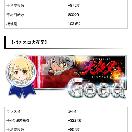
平均差枚数
+871枚
平均回転数
8000G
機械割
103.6%
【パチスロ犬夜叉】
プラス台
3/4台
全4台総差枚数
+3227枚
平均差枚数
+807枚