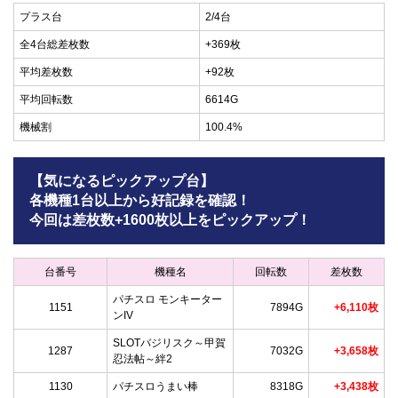
プラス台
2/4台
全4台総差枚数
+369枚
平均差枚数
+92枚
平均回転数
6614G
機械割
100.4%
【気になるピックアップ台】
各機種1台以上から好記録を確認！
今回は差枚数+1600枚以上をピックアップ！
台番号
機種名
回転数
差枚数
パチスロ モンキーター
1151
7894G
+6,110枚
ンIV
SLOTバジリスク～甲賀
1287
7032G
+3,658枚
忍法帖～絆2
1130
パチスロうまい棒
8318G
+3,438枚