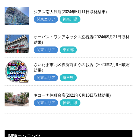
ジアス南大沢店(2024年5月11日取材結果)
関東エリア
神奈川県
オーパス・ワンアネックス立石店(2024年9月21日取材
結果)
関東エリア
東京都
さいたま市北区役所前すぐのお店（2020年2月9日取材
結果）
関東エリア
埼玉県
キコーナ仲町台店(2021年6月13日取材結果)
関東エリア
神奈川県
関連コンテンツ