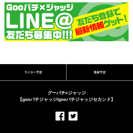
ライター予定
取材予定
グーパチ×ジャッジ
【gooパチジャッジ/gooパチジャッジセカンド】