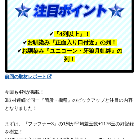
✔
『4列以上』！
✔
お馴染み『正面入り口付近』の列！
✔
お馴染み
『ユニコーン・牙狼月虹絆』の
列！
前回の取材レポート
今回も4列が掲載！
3取材連続で同一『箇所・機種』のピックアップと注目の内容
となりました！
まずは、『ファフナー3』の1列が平均差玉数+1176玉の好記録
を樹立！