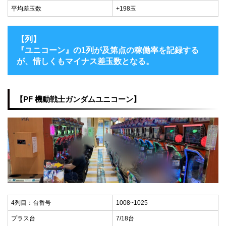
平均差玉数
+198玉
【列】
『ユニコーン』の1列が及第点の稼働率を記録する
が、惜しくもマイナス差玉数となる。
【PF 機動戦士ガンダムユニコーン】
4列目：台番号
1008~1025
プラス台
7/18台