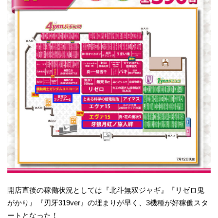
開店直後の稼働状況としては『北斗無双ジャギ』『リゼロ鬼
がかり』『刃牙319ver』の埋まりが早く、3機種が好稼働スタ
ートとなった！