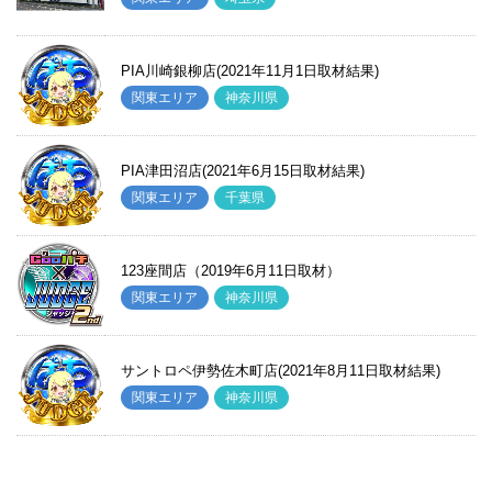
PIA川崎銀柳店(2021年11月1日取材結果)
関東エリア
神奈川県
PIA津田沼店(2021年6月15日取材結果)
関東エリア
千葉県
123座間店（2019年6月11日取材）
関東エリア
神奈川県
サントロペ伊勢佐木町店(2021年8月11日取材結果)
関東エリア
神奈川県