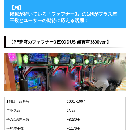
【列】
掲載が続いている『ファフナー3』の1列がプラス差
玉数とユーザーの期待に応える活躍！
【PF蒼穹のファフナー3 EXODUS 超蒼穹3800ver.】
1列目：台番号
1001~1007
プラス台
2/7台
全7台総差玉数
+8230玉
平均差玉数
+1176玉