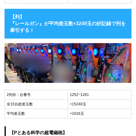
【列】
『レールガン』が平均差玉数+3249玉の好記録で列を
牽引する！
2列目：台番号
1252~1261
全15台総差玉数
+15240玉
平均差玉数
+1016玉
【Pとある科学の超電磁砲】