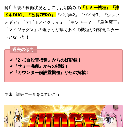
開店直後の稼働状況としてはお馴染みの
『サミー機種』『沖
ドキDUO』『番長ZERO』
『バジ絆2』『バイオ7』『シンフ
ォギア』『デビルメイクライ5』『モンキーⅣ』『星矢冥王』
『マイジャグⅤ』の埋まりが早く多くの機種が好稼働スター
トとなった！
過去の傾向
✔『2～3台設置機種』からの好記録！
✔『サミー機種』からの掲載！
✔『カウンター前設置機種』からの掲載！
早速、詳細データを見ていこう！