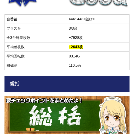
台番後
446~448<並び>
プラス台
3/3台
全3台総差枚数
+7928枚
平均差枚数
+2643枚
平均回転数
8314G
機械割
110.5%
総括