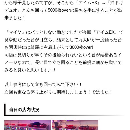
から様子見したのですが、そこから『アイムEX』→『沖ドキ
デュオ』と立ち回って5000枚overの勝ちを手にすることが出
来ました！
『マイⅤ』はパッとしない動きでしたが今回『アイムEX』で
良挙動だった台が目立ち、結果として万太郎が一度触った台
も閉店時には綺麗に右肩上がりで3000枚over!
同店は見切りが早くその後触られないという台が結構あるイ
メージなので、長い目で立ち回ることを前提に朝から動いて
みると良いと思いますよ！
以上参考にして立ち回ってみて下さい！
次回も更なる盛り上がりに期待しましょう！ではまた！
当日の店内状況