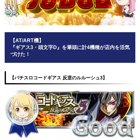
【AT/ART機】
『ギアス3・頭文字D』を筆頭に計4機種が店内を活気
づけた！
【パチスロコードギアス 反逆のルルーシュ3】