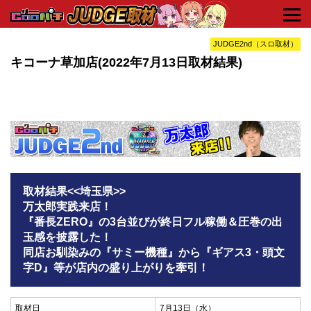
HOME
JUDGE2nd（スロ取材）
キコーナ草加店(2022年7月13日取材結果)
JUDGE2nd（スロ取材）
キコーナ草加店(2022年7月13日取材結果)
取材結果<<埼玉県>>
万太郎実践来店！
『番長ZERO』の3台並びが終日フル稼働＆圧巻の出
玉感を披露した！
同店お馴染みの『サミー機種』から『ギアス3・頭文
字D』等が店内の盛り上がりを牽引！
取材日
7月13日（水）