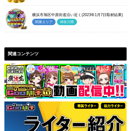
横浜市旭区中原街道沿い近く(2023年1月7日取材結果)
関東エリア
神奈川県
関連コンテンツ