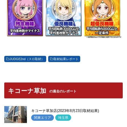
JUDGE2nd（スロ取材）
取材結果レポート
キコーナ草加
の過去のレポート
キコーナ草加店(2023年8月23日取材結果)
関東エリア
埼玉県