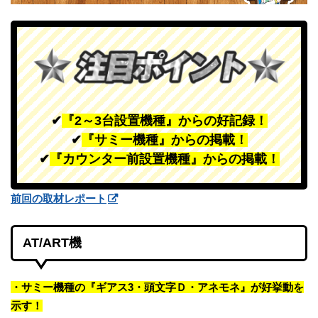
✔
『2～3台設置機種』からの好記録！
✔
『サミー機種』からの掲載！
✔
『カウンター前設置機種』からの掲載！
前回の取材レポート
AT/ART機
・サミー機種の『ギアス3・頭文字Ｄ・アネモネ』が好挙動を
示す！