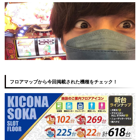
フロアマップから今回掲載された機種をチェック！