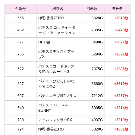
台番号
機種名
回転数
差枚数
665
押忍!番長ZERO
8328G
+3818枚
パチスロ ゴッドイータ
482
7805G
+3478枚
ー ジ・アニメーション
677
HEY!鏡
3498G
+3021枚
パチスロディスクアッ
735
6294G
+2891枚
プ2
パチスロコードギアス
622
7375G
+2886枚
反逆のルルーシュ3
パチスロひぐらしのな
527
8660G
+2610枚
く頃に祭2
607
パチスロラブ嬢2プラス
7212G
+2257枚
パチスロ TIGER &
640
6005G
+2214枚
BUNNY
730
アイムジャグラーEX
4937G
+2019枚
794
押忍!番長ZERO
6020G
+1881枚