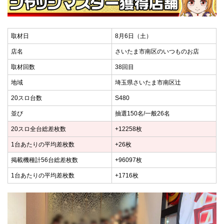
取材日
8月6日（土）
店名
さいたま市南区のいつものお店
取材回数
38回目
地域
埼玉県さいたま市南区辻
20スロ台数
S480
並び
抽選150名/一般26名
20スロ全台総差枚数
+12258枚
1台あたりの平均差枚数
+26枚
掲載機種計56台総差枚数
+96097枚
1台あたりの平均差枚数
+1716枚