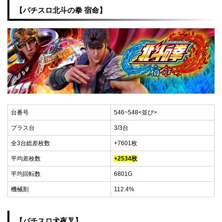
【パチスロ北斗の拳 宿命】
台番号
546~548<並び>
プラス台
3/3台
全3台総差枚数
+7601枚
平均差枚数
+2534枚
平均回転数
6801G
機械割
112.4%
【パチスロ犬夜叉】