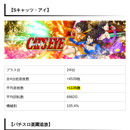
【Sキャッツ・アイ】
プラス台
2/4台
全4台総差枚数
+4539枚
平均差枚数
+1135枚
平均回転数
6982G
機械割
105.4%
【パチスロ楽園追放】