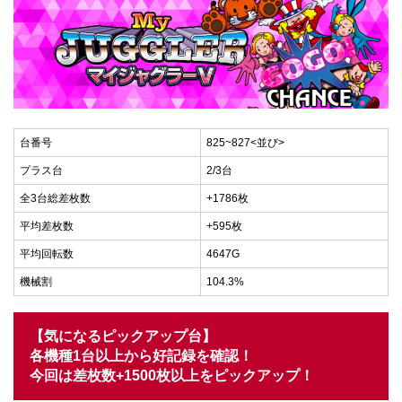
台番号
825~827<並び>
プラス台
2/3台
全3台総差枚数
+1786枚
平均差枚数
+595枚
平均回転数
4647G
機械割
104.3%
【気になるピックアップ台】
各機種1台以上から好記録を確認！
今回は差枚数+1500枚以上をピックアップ！