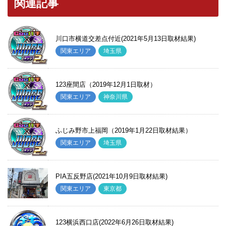
関連記事
川口市横道交差点付近(2021年5月13日取材結果)
関東エリア
埼玉県
123座間店（2019年12月1日取材）
関東エリア
神奈川県
ふじみ野市上福岡（2019年1月22日取材結果）
関東エリア
埼玉県
PIA五反野店(2021年10月9日取材結果)
関東エリア
東京都
123横浜西口店(2022年6月26日取材結果)