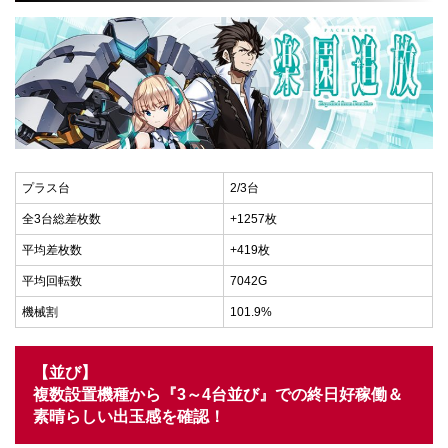
プラス台
2/3台
全3台総差枚数
+1257枚
平均差枚数
+419枚
平均回転数
7042G
機械割
101.9%
【並び】
複数設置機種から『3～4台並び』での終日好稼働＆
素晴らしい出玉感を確認！