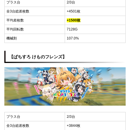
プラス台
2/3台
全3台総差枚数
+4501枚
平均差枚数
+1500枚
平均回転数
7128G
機械割
107.0%
【ぱちすろ けものフレンズ】
プラス台
2/3台
全3台総差枚数
+3844枚