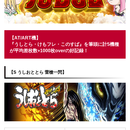
【AT/ART機】
『うしとら・けもフレ・このすば』を筆頭に計5機種
が平均差枚数+1000枚overの好記録！
【S うしおととら 雷槍一閃】