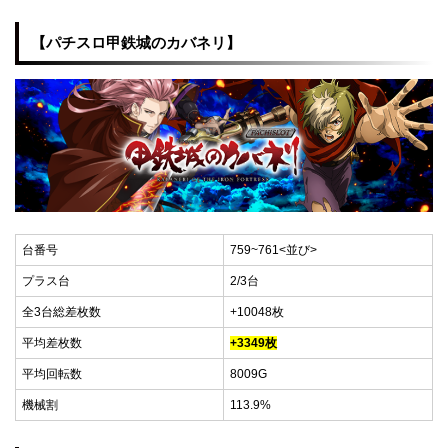
【パチスロ甲鉄城のカバネリ】
台番号
759~761<並び>
プラス台
2/3台
全3台総差枚数
+10048枚
平均差枚数
+3349枚
平均回転数
8009G
機械割
113.9%