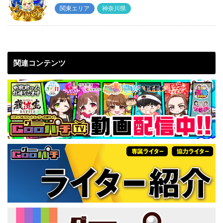
関東エリア
神奈川県
関連コンテンツ