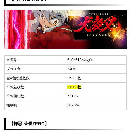
台番号
510~513<並び>
プラス台
2/4台
全4台総差枚数
+6333枚
平均差枚数
+1583枚
平均回転数
7212G
機械割
107.3%
【押忍!番長ZERO】