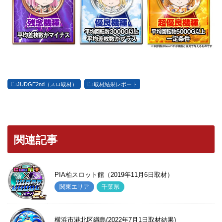
JUDGE2nd（スロ取材）
取材結果レポート
関連記事
PIA柏スロット館（2019年11月6日取材）
関東エリア
千葉県
横浜市港北区綱島(2022年7月1日取材結果)