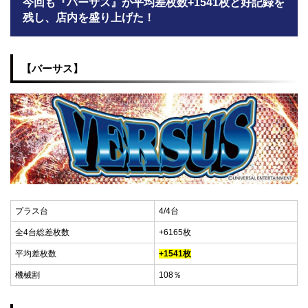
今回も『バーサス』が平均差枚数+1541枚と好記録を
残し、店内を盛り上げた！
【バーサス】
プラス台
4/4台
全4台総差枚数
+6165枚
平均差枚数
+1541枚
機械割
108％