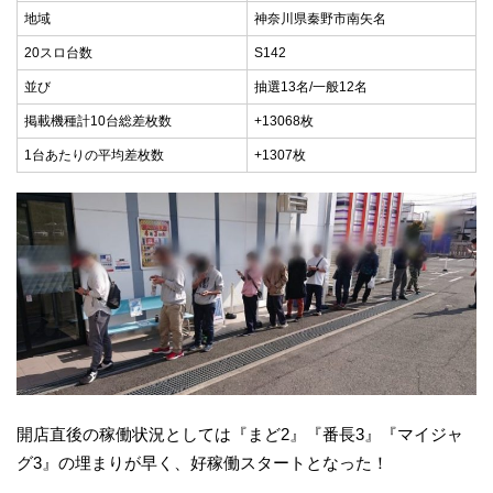
地域
神奈川県秦野市南矢名
20スロ台数
S142
並び
抽選13名/一般12名
掲載機種計10台総差枚数
+13068枚
1台あたりの平均差枚数
+1307枚
開店直後の稼働状況としては『まど2』『番長3』『マイジャ
グ3』の埋まりが早く、好稼働スタートとなった！