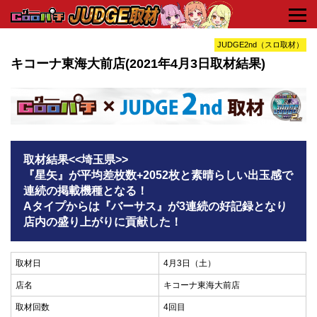
HOME
JUDGE2nd（スロ取材）
キコーナ東海大前店(2021年4月3日取材結果)
JUDGE2nd（スロ取材）
キコーナ東海大前店(2021年4月3日取材結果)
取材結果<<埼玉県>>
『星矢』が平均差枚数+2052枚と素晴らしい出玉感で
連続の掲載機種となる！
Aタイプからは『バーサス』が3連続の好記録となり
店内の盛り上がりに貢献した！
取材日
4月3日（土）
店名
キコーナ東海大前店
取材回数
4回目