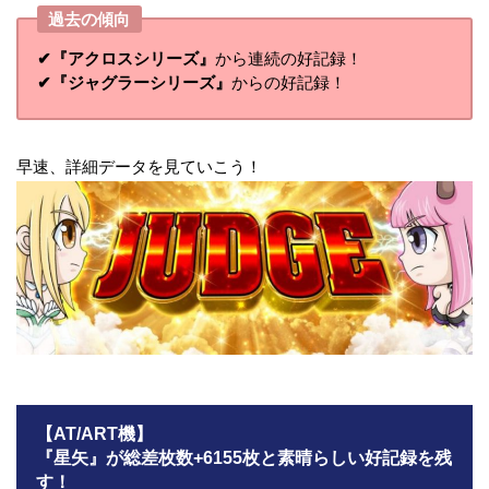
過去の傾向
✔『アクロスシリーズ』
から連続の好記録！
✔『ジャグラーシリーズ』
からの好記録！
早速、詳細データを見ていこう！
【AT/ART機】
『星矢』が総差枚数+6155枚と素晴らしい好記録を残
す！