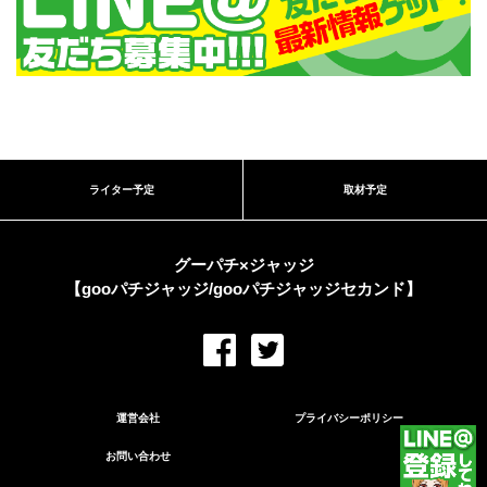
ライター予定
取材予定
グーパチ×ジャッジ
【gooパチジャッジ/gooパチジャッジセカンド】
運営会社
プライバシーポリシー
お問い合わせ