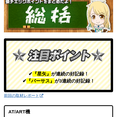
✔
『星矢』
が連続の好記録！
✔
『バーサス』
が3連続の好記録！
前回の取材レポート
AT/ART機