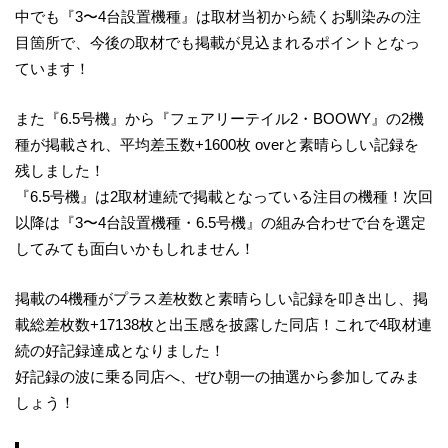
中でも『3〜4台設置機種』は取材当初から続くお馴染みの注
目箇所で、今後の取材でも掲載が見込まれるポイントとなっ
ています！
また『6.5号機』から『フェアリーテイル2・BOOWY』の2機
種が掲載され、平均差玉数+1600枚 overと素晴らしい記録を
残しました！
『6.5号機』は2取材連続で掲載となっている注目の機種！次回
以降は『3〜4台設置機種・6.5号機』の組み合わせで台を選定
してみても面白いかもしれません！
掲載の4機種がプラス差枚数と素晴らしい記録を叩き出し、掲
載総差枚数+17138枚と出玉感を披露した同店！これで4取材連
続の好記録達成となりました！
好記録の波に乗る同店へ、ぜひ朝一の抽選から参加してみま
しょう！