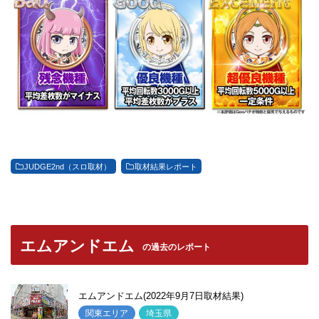
JUDGE2nd（スロ取材）
取材結果レポート
エムアンドエム
の過去のレポート
エムアンドエム(2022年9月7日取材結果)
関東エリア
埼玉県