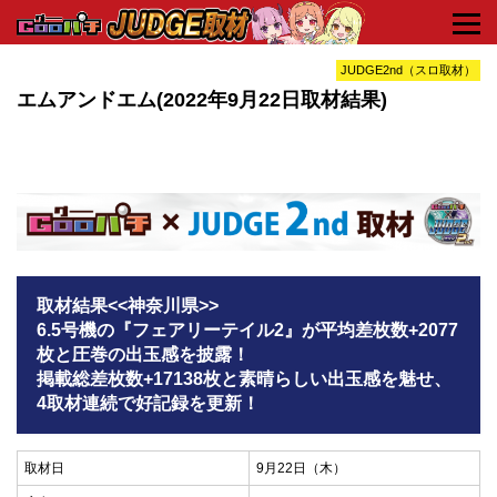
HOME
JUDGE2nd（スロ取材）
エムアンドエム(2022年9月22日取材結果)
JUDGE2nd（スロ取材）
エムアンドエム(2022年9月22日取材結果)
取材結果<<神奈川県>>
6.5号機の『フェアリーテイル2』が平均差枚数+2077
枚と圧巻の出玉感を披露！
掲載総差枚数+17138枚と素晴らしい出玉感を魅せ、
4取材連続で好記録を更新！
取材日
9月22日（木）