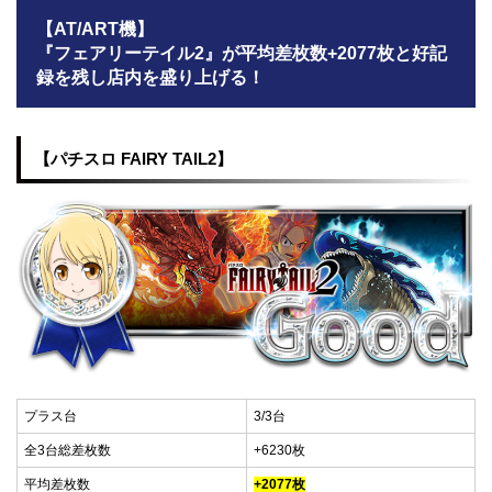
【AT/ART機】
『フェアリーテイル2』が平均差枚数+2077枚と好記
録を残し店内を盛り上げる！
【パチスロ FAIRY TAIL2】
プラス台
3/3台
全3台総差枚数
+6230枚
平均差枚数
+2077枚