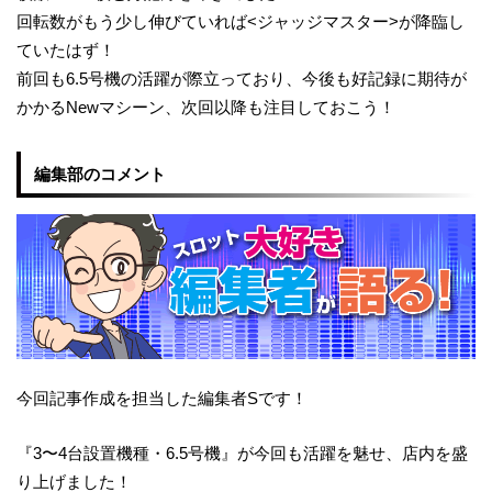
回転数がもう少し伸びていれば<ジャッジマスター>が降臨し
ていたはず！
前回も6.5号機の活躍が際立っており、今後も好記録に期待が
かかるNewマシーン、次回以降も注目しておこう！
編集部のコメント
今回記事作成を担当した編集者Sです！
『3〜4台設置機種・6.5号機』が今回も活躍を魅せ、店内を盛
り上げました！