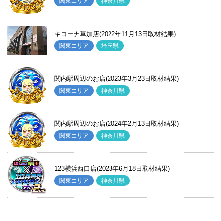
関東エリア
神奈川県
キコーナ草加店(2022年11月13日取材結果)
関東エリア
埼玉県
関内駅周辺のお店(2023年3月23日取材結果)
関東エリア
神奈川県
関内駅周辺のお店(2024年2月13日取材結果)
関東エリア
神奈川県
123横浜西口店(2023年6月18日取材結果)
関東エリア
神奈川県