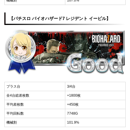
機械割
107.0%
【パチスロ バイオハザード7 レジデント イービル】
プラス台
3/4台
全4台総差枚数
+1800枚
平均差枚数
+450枚
平均回転数
7748G
機械割
101.9%