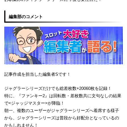
編集部のコメント
記事作成を担当した編集者Sです！
ジャグラーシリーズだけでも総差枚数+20060枚を記録！
特に、『ファンキー2』は回転数・差枚数共に文句なしの結果
で<ジャッジマスター>が降臨！
朝一、複数のユーザーがジャグラーシリーズへ着席する様子
から、ジャグラーシリーズは普段から好配分となっているの
かもしれません！