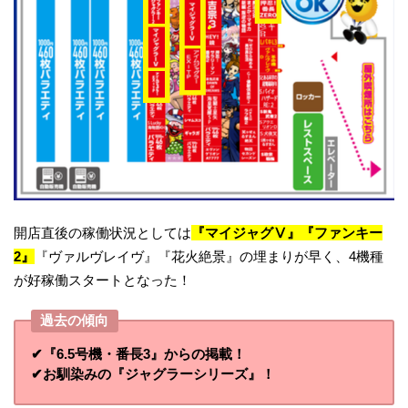
開店直後の稼働状況としては
『マイジャグⅤ』『ファンキー
2』
『ヴァルヴレイヴ』『花火絶景』の埋まりが早く、4機種
が好稼働スタートとなった！
過去の傾向
✔『6.5号機・番長3』からの掲載！
✔お馴染みの『ジャグラーシリーズ』！