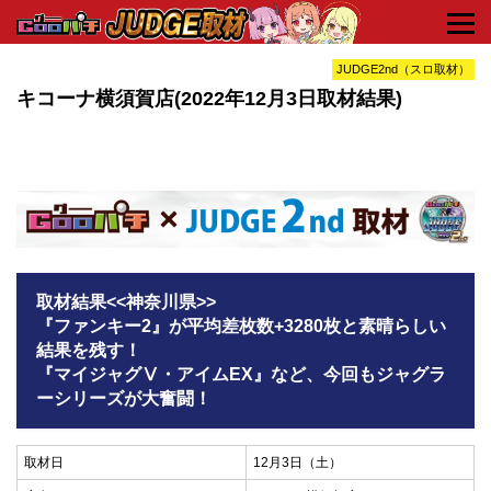
HOME
JUDGE2nd（スロ取材）
キコーナ横須賀店(2022年12月3日取材結果)
JUDGE2nd（スロ取材）
キコーナ横須賀店(2022年12月3日取材結果)
取材結果<<神奈川県>>
『ファンキー2』が平均差枚数+3280枚と素晴らしい
結果を残す！
『マイジャグⅤ・アイムEX』など、今回もジャグラ
ーシリーズが大奮闘！
取材日
12月3日（土）