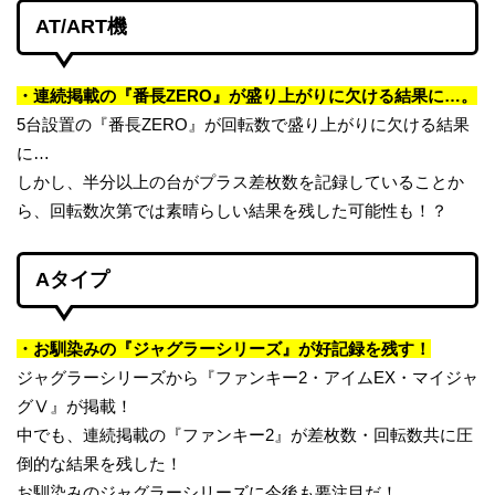
AT/ART機
・連続掲載の『番長ZERO』が盛り上がりに欠ける結果に…。
5台設置の『番長ZERO』が回転数で盛り上がりに欠ける結果
に…
しかし、半分以上の台がプラス差枚数を記録していることか
ら、回転数次第では素晴らしい結果を残した可能性も！？
Aタイプ
・お馴染みの『ジャグラーシリーズ』が好記録を残す！
ジャグラーシリーズから『ファンキー2・アイムEX・マイジャ
グⅤ』が掲載！
中でも、連続掲載の『ファンキー2』が差枚数・回転数共に圧
倒的な結果を残した！
お馴染みのジャグラーシリーズに今後も要注目だ！