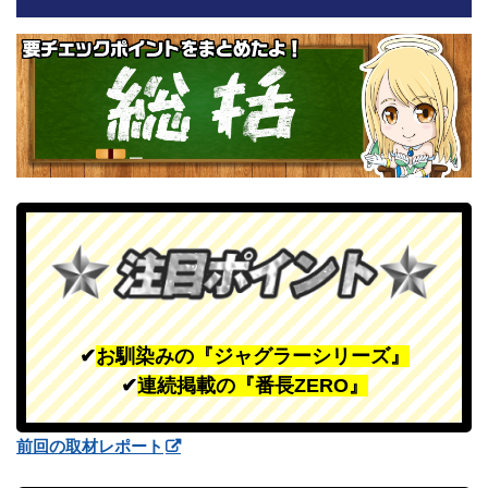
✔
お馴染みの『ジャグラーシリーズ』
✔
連続掲載の『番長ZERO』
前回の取材レポート