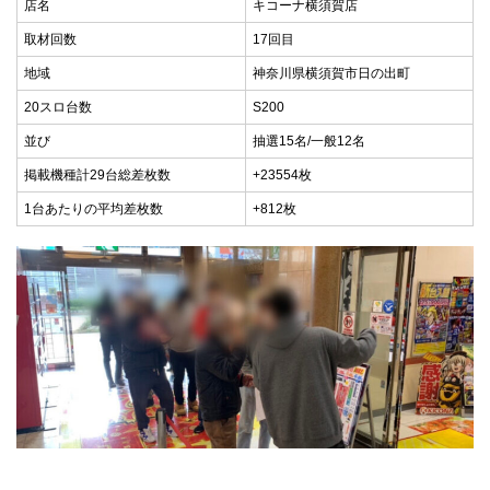
店名
キコーナ横須賀店
取材回数
17回目
地域
神奈川県横須賀市日の出町
20スロ台数
S200
並び
抽選15名/一般12名
掲載機種計29台総差枚数
+23554枚
1台あたりの平均差枚数
+812枚