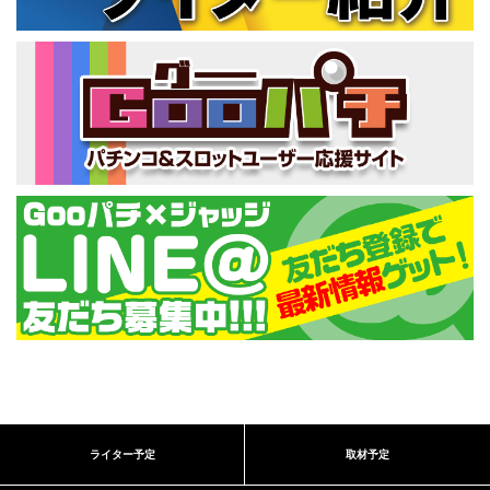
ライター予定
取材予定