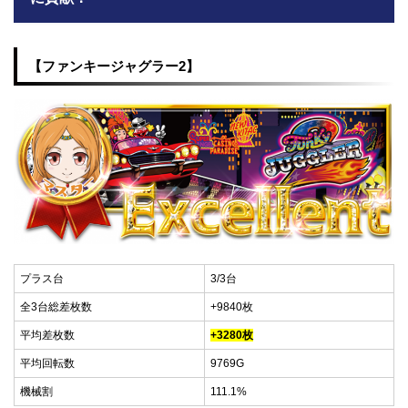
【ファンキージャグラー2】
プラス台
3/3台
全3台総差枚数
+9840枚
平均差枚数
+3280枚
平均回転数
9769G
機械割
111.1%