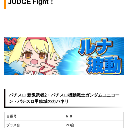
JUDGE Fight！
パチスロ 新鬼武者2・パチスロ機動戦士ガンダムユニコー
ン・パチスロ甲鉄城のカバネリ
台番号
6~8
プラス台
2/3台