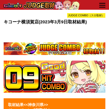
HOME
JUDGE COMBO（スロ取材）
キコーナ横須賀店(2023年3月9日取材結果)
JUDGE COMBO（スロ取材）
キコーナ横須賀店(2023年3月9日取材結果)
取材結果<<神奈川県>>