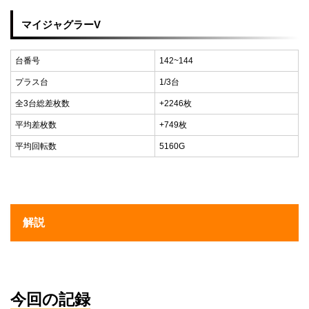
マイジャグラーV
台番号
142~144
プラス台
1/3台
全3台総差枚数
+2246枚
平均差枚数
+749枚
平均回転数
5160G
解説
今回の記録