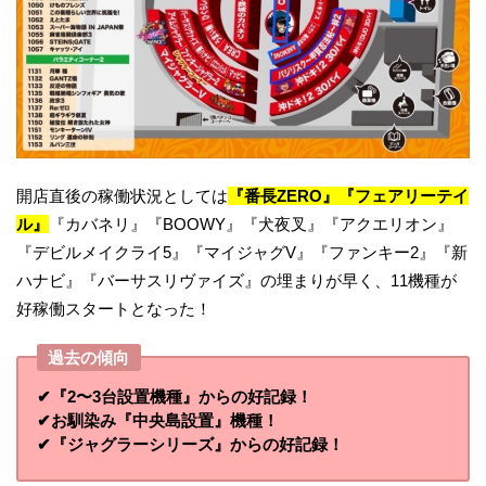
開店直後の稼働状況としては
『番長ZERO』『フェアリーテイ
ル』
『カバネリ』『BOOWY』『犬夜叉』『アクエリオン』
『デビルメイクライ5』『マイジャグV』『ファンキー2』『新
ハナビ』『バーサスリヴァイズ』の埋まりが早く、11機種が
好稼働スタートとなった！
過去の傾向
✔『2〜3台設置機種』からの好記録！
✔お馴染み『中央島設置』機種！
✔『ジャグラーシリーズ』からの好記録！