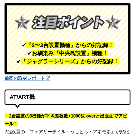
✔
『2〜3台設置機種』からの好記録！
✔
お馴染み『中央島設置』機種！
✔
『ジャグラーシリーズ』からの好記録！
前回の取材レポート
AT/ART機
・2台設置の3機種が平均差枚数+1000枚 overと出玉面でアピ
ール！
2台設置の『フェアリーテイル・うしとら・アネモネ』が好記