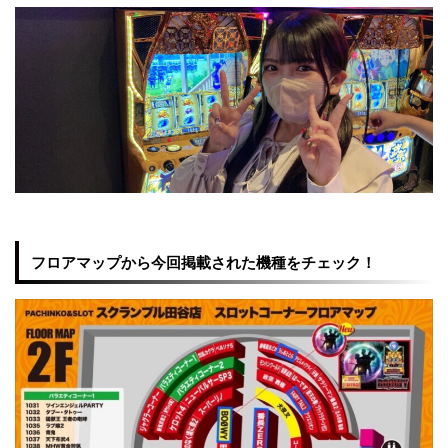
フロアマップから今回掲載された機種をチェック！