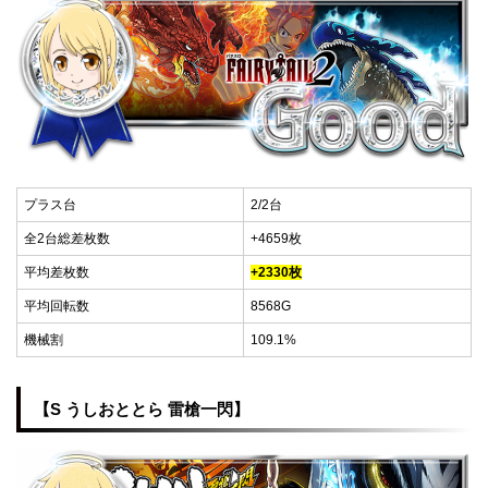
プラス台
2/2台
全2台総差枚数
+4659枚
平均差枚数
+2330枚
平均回転数
8568G
機械割
109.1%
【S うしおととら 雷槍一閃】