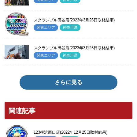
スクランブル田谷店(2023年3月26日取材結果)
関東エリア
神奈川県
スクランブル田谷店(2023年3月25日取材結果)
関東エリア
神奈川県
さらに見る
関連記事
123横浜西口店(2022年12月25日取材結果)