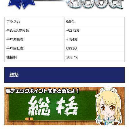
プラス台
6/8台
全8台総差枚数
+6272枚
平均差枚数
+784枚
平均回転数
6991G
機械割
103.7%
総括