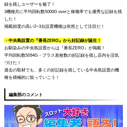
録を残しユーザーを魅了！
3機種共に平均回転数5000G overと稼働率でも優秀な記録を残
した！
掲載頻度の高い2~3台設置機種は依然として注目だ！
・中央島設置の『番長ZERO』から好記録が誕生！
お馴染みの中央島設置からは『番長ZERO』が掲載！
平均回転数5094G・プラス差枚数の好記録を残し店内を活気
づけた！
過去の取材でも、多くの好記録を残している中央島設置の機
種を積極的に狙っていこう！
編集部のコメント