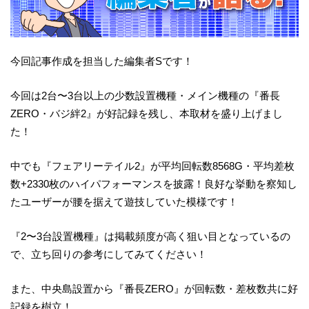
今回記事作成を担当した編集者Sです！
今回は2台〜3台以上の少数設置機種・メイン機種の『番長
ZERO・バジ絆2』が好記録を残し、本取材を盛り上げまし
た！
中でも『フェアリーテイル2』が平均回転数8568G・平均差枚
数+2330枚のハイパフォーマンスを披露！良好な挙動を察知し
たユーザーが腰を据えて遊技していた模様です！
『2〜3台設置機種』は掲載頻度が高く狙い目となっているの
で、立ち回りの参考にしてみてください！
また、中央島設置から『番長ZERO』が回転数・差枚数共に好
記録を樹立！